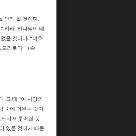
 얻게 될 것이다
.
감수하라
.
하나님이 네
 없을 것이다
. “
여호
 있으리로다
”
（
슥
다
.
그 때
“
이 사망의
막 중에 머무는 것이
반드시 이루어질 것
이 있을 것이기 때문