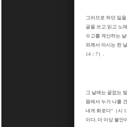
그러므로 하던 일을
글을 쓰고 읽고 노
수고를 계산하는 날
와께서 아시는 한 
14
：
7
）
.
그 날에는 끝없는 
몸에서 누가 나를 
내게 화로다
”
（
시
1
이다
,
더 이상 불안