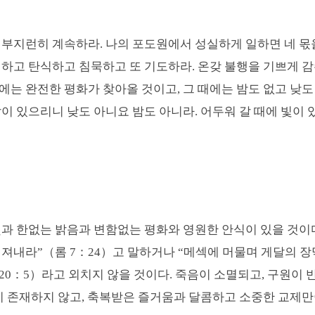
 부지런히 계속하라. 나의
포도원에서 성실하게 일하면 네 몫을
래하고 탄식하고 침묵하고 또 기도하라
.
온갖 불행을 기쁘게 
에는 완전한 평화가 찾아올 것이고
,
그 때에는 밤도 없고 낮도
날이 있으리니 낮도 아니요 밤도 아니라
.
어두워 갈 때에 빛이
빛과 한없는 밝음과 변함없는 평화와 영원한 안식이 있을 것이
건져내라
”
（
롬
7
：
24
）
고 말하거나
“
메섹에 머물며 게달의 장
20
：
5
）
라고 외치지 않을 것이다
.
죽음이 소멸되고
,
구원이 
이 존재하지 않고
,
축복받은 즐거움과 달콤하고 소중한 교제만