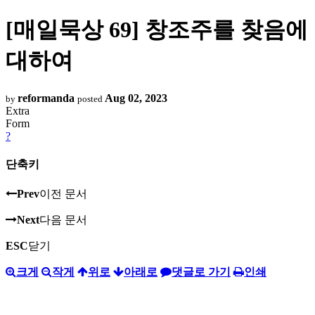
[매일묵상 69] 창조주를 찾음에
대하여
reformanda
Aug 02, 2023
by
posted
Extra
Form
?
단축키
Prev
이전 문서
Next
다음 문서
ESC
닫기
크게
작게
위로
아래로
댓글로 가기
인쇄