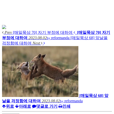
Prev
[매일묵상 70] 자기 부정에 대하여
[매일묵상 70] 자기
부정에 대하여
2023.08.02
reformanda
[매일묵상 68] 앞날을
by
걱정함에 대하여
Next
[매일묵상 68] 앞
날을 걱정함에 대하여
2023.08.02
reformanda
by
위로
아래로
댓글로 가기
인쇄