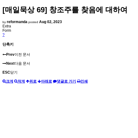
[매일묵상 69] 창조주를 찾음에 대하여
reformanda
Aug 02, 2023
by
posted
Extra
Form
?
단축키
Prev
이전 문서
Next
다음 문서
ESC
닫기
크게
작게
위로
아래로
댓글로 가기
인쇄