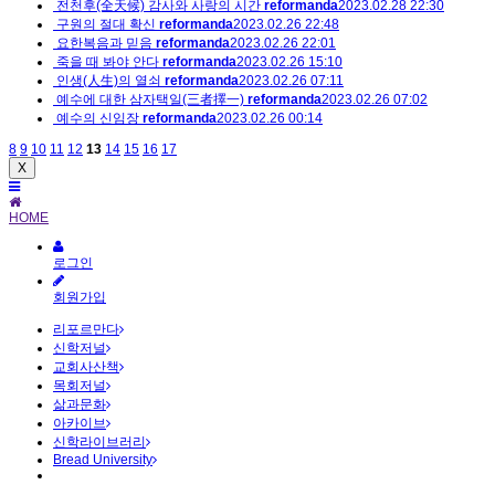
전천후(全天候) 감사와 사랑의 시간
reformanda
2023.02.28 22:30
구원의 절대 확신
reformanda
2023.02.26 22:48
요한복음과 믿음
reformanda
2023.02.26 22:01
죽을 때 봐야 안다
reformanda
2023.02.26 15:10
인생(人生)의 열쇠
reformanda
2023.02.26 07:11
예수에 대한 삼자택일(三者擇一)
reformanda
2023.02.26 07:02
예수의 신임장
reformanda
2023.02.26 00:14
8
9
10
11
12
13
14
15
16
17
X
HOME
로그인
회원가입
리포르만다
신학저널
교회사산책
목회저널
삶과문화
아카이브
신학라이브러리
Bread University