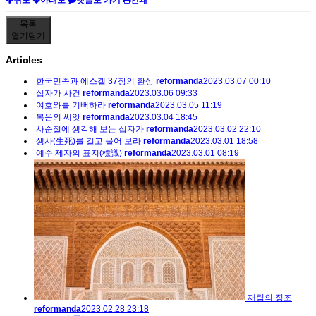
위로
아래로
댓글로 가기
인쇄
목록
열기
닫기
Articles
한국민족과 에스겔 37장의 환상
reformanda
2023.03.07 00:10
십자가 사건
reformanda
2023.03.06 09:33
여호와를 기뻐하라
reformanda
2023.03.05 11:19
복음의 씨앗
reformanda
2023.03.04 18:45
사순절에 생각해 보는 십자가
reformanda
2023.03.02 22:10
생사(生死)를 걸고 물어 보라
reformanda
2023.03.01 18:58
예수 제자의 표지(標識)
reformanda
2023.03.01 08:19
재림의 징조
reformanda
2023.02.28 23:18