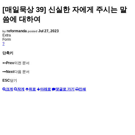
[매일묵상 39] 신실한 자에게 주시는 말
씀에 대하여
reformanda
Jul 27, 2023
by
posted
Extra
Form
?
단축키
Prev
이전 문서
Next
다음 문서
ESC
닫기
크게
작게
위로
아래로
댓글로 가기
인쇄