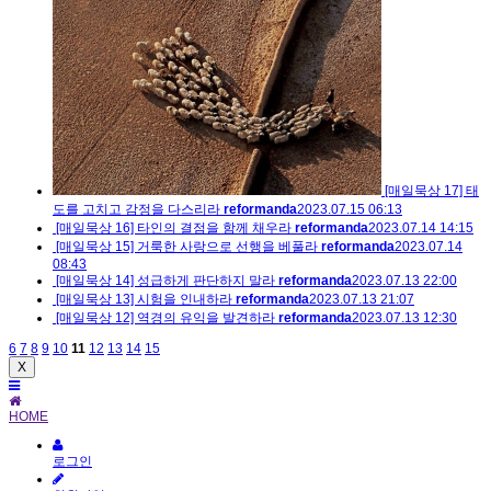
[매일묵상 17] 태
도를 고치고 감정을 다스리라
reformanda
2023.07.15 06:13
[매일묵상 16] 타인의 결점을 함께 채우라
reformanda
2023.07.14 14:15
[매일묵상 15] 거룩한 사랑으로 선행을 베풀라
reformanda
2023.07.14
08:43
[매일묵상 14] 성급하게 판단하지 말라
reformanda
2023.07.13 22:00
[매일묵상 13] 시험을 인내하라
reformanda
2023.07.13 21:07
[매일묵상 12] 역경의 유익을 발견하라
reformanda
2023.07.13 12:30
6
7
8
9
10
11
12
13
14
15
X
HOME
로그인