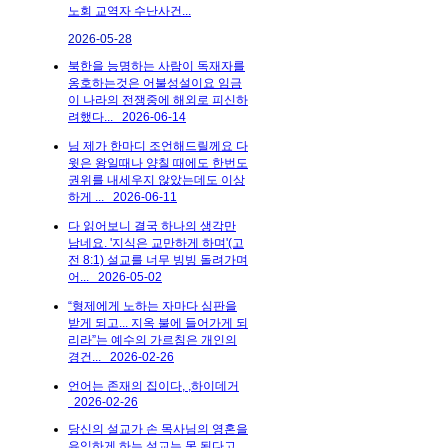
노회 교역자 수난사건...
2026-05-28
북한을 능명하는 사람이 독재자를
옹호하는것은 어불성설이요 임금
이 나라의 전쟁중에 해외로 피신하
려했다...
2026-06-14
님 제가 한마디 조언해드릴께요 다
윗은 왕일때나 양칠 때에도 한번도
권위를 내세우지 않았는데도 이상
하게 ...
2026-06-11
다 읽어보니 결국 하나의 생각만
남네요. '지식은 교만하게 하며'(고
전 8:1) 설교를 너무 빙빙 돌려가며
어...
2026-05-02
“형제에게 노하는 자마다 심판을
받게 되고... 지옥 불에 들어가게 되
리라”는 예수의 가르침은 개인의
경건...
2026-02-26
언어는 존재의 집이다, ,하이데거
2026-02-26
당신의 설교가 손 목사님의 영혼을
유익하게 하는 설교는 못 된다고