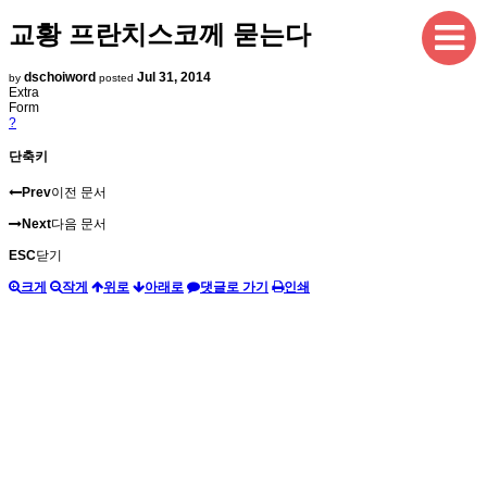
교황 프란치스코께 묻는다
dschoiword
Jul 31, 2014
by
posted
Extra
Form
?
단축키
Prev
이전 문서
Next
다음 문서
ESC
닫기
크게
작게
위로
아래로
댓글로 가기
인쇄