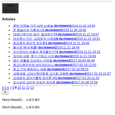
목록
열기
닫기
Articles
북한 지명을 가진 남한 노회들
dschoiword
2019.11.30 19:44
존 웨슬리와 직통계시
1
dschoiword
2019.11.30 19:40
'대체신학'이란 용어, 합당한가?
3
dschoiword
2019.11.21 19:57
여성목사 안수, 김세윤과 이광호
8
dschoiword
2019.11.21 19:51
최갑종의 윤리적 칭의론
1
dschoiword
2019.11.21 19:46
황사영 백서(帛書)
dschoiword
2019.11.21 19:44
이신칭의는 바울의 창작물인가?
1
dschoiword
2019.11.21 19:15
칭의와 성화, 후기 기독교 시대
dschoiword
2019.11.21 19:06
예수 부활을 의심하는 이유들
dschoiword
2017.04.04 06:49
종교다원주의와 라마크리슈나
dschoiword
2017.02.18 12:50
종교 간의 행동하는 대화
dschoiword
2017.02.18 09:25
성령세례: 고려신학대학원 교수회 성령론
dschoiword
2017.01.24 21:07
김세윤의 로마가톨릭 칭의론 IV
1
dschoiword
2017.01.20 21:20
조사심판 교리와 유보적 칭의론
dschoiword
2017.01.08 15:56
김세윤의 로마가톨릭 칭의론 I
1
dschoiword
2017.01.05 08:11
4
5
6
7
8
9
10
11
12
13
X
Sketchbook5, 스케치북5
Sketchbook5, 스케치북5