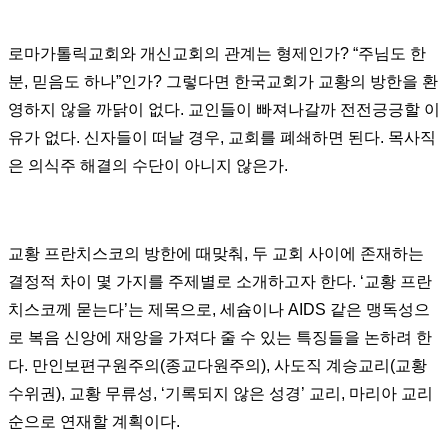
로마가톨릭교회와 개신교회의 관계는 형제인가? “주님도 한
분, 믿음도 하나”인가? 그렇다면 한국교회가 교황의 방한을 환
영하지 않을 까닭이 없다. 교인들이 빠져나갈까 전전긍긍할 이
유가 없다. 신자들이 떠날 경우, 교회를 폐쇄하면 된다. 목사직
은 의식주 해결의 수단이 아니지 않은가.
교황 프란치스코의 방한에 때맞춰, 두 교회 사이에 존재하는
결정적 차이 몇 가지를 주제별로 소개하고자 한다. ‘교황 프란
치스코께 묻는다’는 제목으로, 세슘이나 AIDS 같은 맹독성으
로 복음 신앙에 재앙을 가져다 줄 수 있는 특징들을 논하려 한
다. 만인보편구원주의(종교다원주의), 사도직 계승교리(교황
수위권), 교황 무류성, ‘기록되지 않은 성경’ 교리, 마리아 교리
순으로 연재할 계획이다.