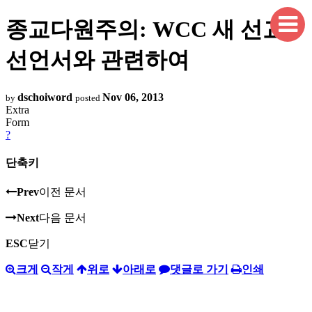
종교다원주의: WCC 새 선교
선언서와 관련하여
dschoiword
Nov 06, 2013
by
posted
Extra
Form
?
단축키
Prev
이전 문서
Next
다음 문서
ESC
닫기
크게
작게
위로
아래로
댓글로 가기
인쇄