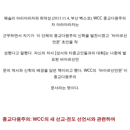
웨슬리 아리아라자와 최덕성 (2013.11.4, 부산 벡스코).
WCC
종교다원주의
자 아라아라자는
근무하면서 자기가
이 단체의 종교다원주의 신학을 발전시켰고
'바아르선
언문' 초안을
작
성했
다
고 말했다. 자신의 저서 [
성서와
타종교인들과의 대화]는 나중에 발
표된 바아르
선언
문의
역사와
신학의 배경을
담은 책이라고 했다. WCC의
'바아르선언문' 이
종교다원주의
문서라는 뜻이다.
종교다원주의:
WCC의
새 선교-전도 선언서와 관련하여