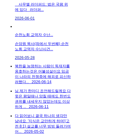
사무엘 러더퍼드: 법은 국왕 위
에 있다 러더퍼...
2026-06-01
순천노회 교역자 수난...
손양원 목사(좌에서 두번째) 순천
노회 교역자 수난사건...
2026-05-28
북한을 능명하는 사람이 독재자를
옹호하는것은 어불성설이요 임금
이 나라의 전쟁중에 해외로 피신하
려했다...
2026-06-14
님 제가 한마디 조언해드릴께요 다
윗은 왕일때나 양칠 때에도 한번도
권위를 내세우지 않았는데도 이상
하게 ...
2026-06-11
다 읽어보니 결국 하나의 생각만
남네요. '지식은 교만하게 하며'(고
전 8:1) 설교를 너무 빙빙 돌려가며
어...
2026-05-02