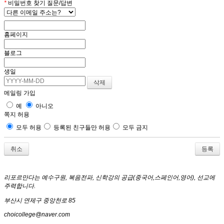
*
비밀번호 찾기 질문/답변
홈페이지
블로그
생일
메일링 가입
예
아니오
쪽지 허용
모두 허용
등록된 친구들만 허용
모두 금지
취소
리포르만다는 예수구원, 복음전파, 신학강의 공급(중국어,스페인어,영어), 선교에
주력합니다.
부산시 연제구 중앙천로 85
choicollege@naver.com