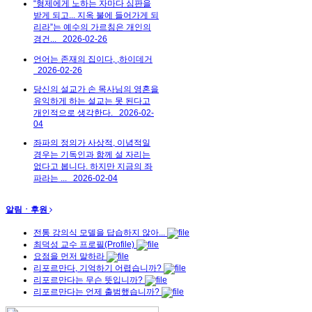
“형제에게 노하는 자마다 심판을
받게 되고... 지옥 불에 들어가게 되
리라”는 예수의 가르침은 개인의
경건...
2026-02-26
언어는 존재의 집이다, ,하이데거
2026-02-26
당신의 설교가 손 목사님의 영혼을
유익하게 하는 설교는 못 된다고
개인적으로 생각한다.
2026-02-
04
좌파의 정의가 사상적, 이념적일
경우는 기독인과 함께 설 자리는
없다고 봅니다. 하지만 지금의 좌
파라는 ...
2026-02-04
알림ㆍ후원
전통 강의식 모델을 답습하지 않아...
최덕성 교수 프로필(Profile)
요점을 먼저 말하라
리포르만다, 기억하기 어렵습니까?
리포르만다는 무슨 뜻입니까?
리포르만다는 언제 출범했습니까?