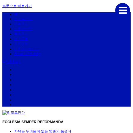
본문으로 바로가기
리포르만다
신학저널
교회사산책
목회저널
삶과문화
아카이브
신학라이브러리
Bread University
sitemap
리포르만다
신학저널
교회사산책
목회저널
삶과문화
아카이브
신학라이브러리
Bread University
ECCLESIA SEMPER REFORMANDA
자유는 두려움이 없는 영혼의 숨결다