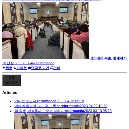
애즈배리 부흥, 현재까지
의 단상
2023.03.04
reformanda
by
위로
아래로
댓글로 가기
인쇄
목록
열기
닫기
Articles
카다콤 순교자
reformanda
2023.04.16 09:19
예수의 횡경막: 고난주간 묵상
reformanda
2023.04.02 18:20
릭 워렌, 여성목사 안수 지지하다
reformanda
2023.03.13 05:13