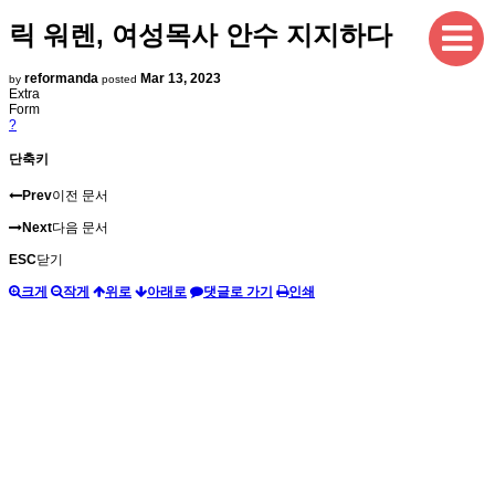
릭 워렌, 여성목사 안수 지지하다
reformanda
Mar 13, 2023
by
posted
Extra
Form
?
단축키
Prev
이전 문서
Next
다음 문서
ESC
닫기
크게
작게
위로
아래로
댓글로 가기
인쇄