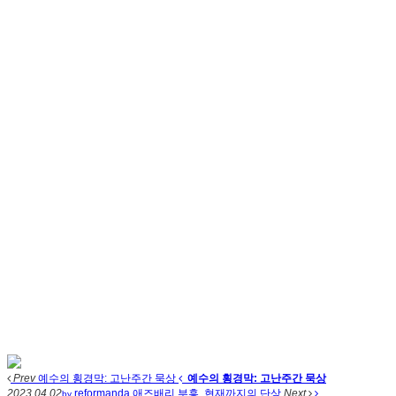
Prev
예수의 횡경막: 고난주간 묵상
예수의 횡경막: 고난주간 묵상
2023.04.02
reformanda
애즈배리 부흥, 현재까지의 단상
Next
by