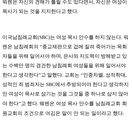
워렌은 자신의 견해가 틀릴 수도 있다면서, 자신은 여성이
목사가 되는 것을 지지한다고 했다
.
미국남침례교회
(SBC)
는 여성 목사 안수를 하지 않는다. 워
렌은
남침례회의
“
종교재판으로 겁에 질려 죽어가는 목회
자들을 위해 일어서야 하며
,
은사와 지도력이 방해받고 있
는 수백만 명의 경건한 남침례회 여성들을 위해 일어서야
한다고 생각한다
”
고 말했다
.
교회는
“
인종차별
,
성적학대
,
성적인 죄 범죄자는
SBC
에서 추방되어야 한다고 생각하지
만 여성이 목사로 섬기는 것을 그것들 중 하나로 삼지 않아
웨렌은 여성 목사 안수를 남침례교회 회
야 한다
”
고 했다
.
원교회의 조건으로 여김은 말이 안 되는 일이라고 했다
.