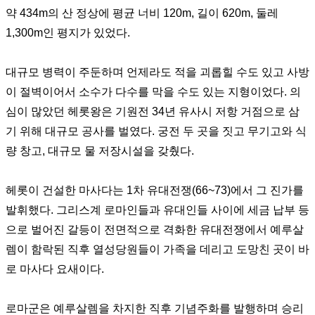
약
434m
의 산 정상에 평균 너비
120m,
길이
620m,
둘레
1,300m
인 평지가 있었다
.
대규모 병력이 주둔하며 언제라도 적을 괴롭힐 수도 있고 사방
이 절벽이어서 소수가 다수를 막을 수도 있는 지형이었다
.
의
심이 많았던 헤롯왕은 기원전
34
년 유사시 저항 거점으로 삼
기 위해 대규모 공사를 벌였다
.
궁전 두 곳을 짓고 무기고와 식
량 창고
,
대규모 물 저장시설을 갖췄다
.
헤롯이 건설한 마사다는
1
차 유대전쟁
(66~73)
에서 그 진가를
발휘했다
.
그리스계 로마인들과 유대인들 사이에 세금 납부 등
으로 벌어진 갈등이 전면적으로 격화한 유대전쟁에서 예루살
렘이 함락된 직후 열성당원들이 가족을 데리고 도망친 곳이 바
로 마사다 요새이다
.
로마군은 예루살렘을 차지한 직후 기념주화를 발행하며 승리