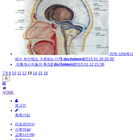
치매 상태에서
예수 부인해도 구원받는가?
5
dschoiword
2015.01.28 20:30
직통계시자들의 특징
2
dschoiword
2015.01.12 21:36
7
8
9
10
11
12
13
14
15
16
X
HOME
로그인
회원가입
리포르만다
신학저널
교회사산책