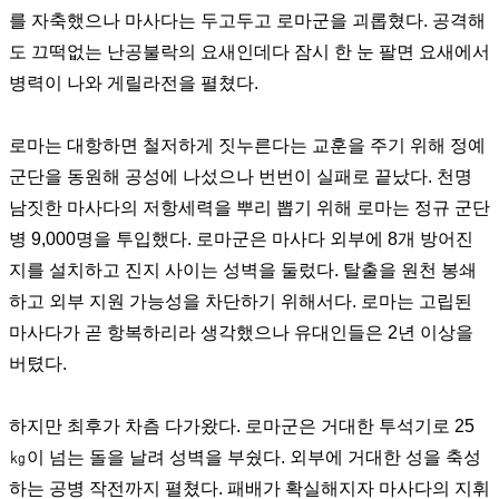
를 자축했으나 마사다는 두고두고 로마군을 괴롭혔다
.
공격해
도 끄떡없는 난공불락의 요새인데다 잠시 한 눈 팔면 요새에서
병력이 나와 게릴라전을 펼쳤다
.
로마는 대항하면 철저하게 짓누른다는 교훈을 주기 위해 정예
군단을 동원해 공성에 나섰으나 번번이 실패로 끝났다
.
천명
남짓한 마사다의 저항세력을 뿌리 뽑기 위해 로마는 정규 군단
병
9,000
명을 투입했다
.
로마군은 마사다 외부에
8
개 방어진
지를 설치하고 진지 사이는 성벽을 둘렀다
.
탈출을 원천 봉쇄
하고 외부 지원 가능성을 차단하기 위해서다
.
로마는 고립된
마사다가 곧 항복하리라 생각했으나 유대인들은
2
년 이상을
버텼다
.
하지만 최후가 차츰 다가왔다
.
로마군은 거대한 투석기로
25
㎏
이 넘는 돌을 날려 성벽을 부쉈다
.
외부에 거대한 성을 축성
하는 공병 작전까지 펼쳤다
.
패배가 확실해지자 마사다의 지휘