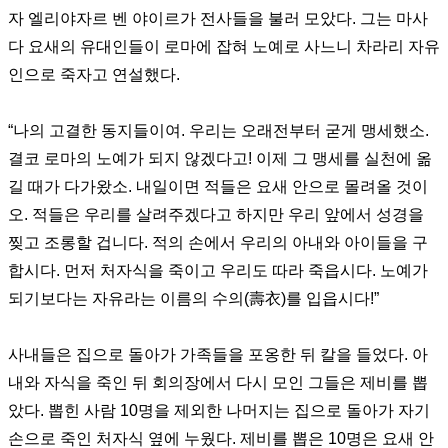
자 엘리야자르 벤 야이르가 전사들을 불러 모았다
.
그는 마사
다 요새의 유대인들이 로마에 잡혀 노예로 사느니 차라리 자유
인으로 죽자고 연설했다
.
“
나의 고결한 동지들이여
.
우리는 오래전부터 굳게 맹세했소
.
결코 로마의 노예가 되지 않겠다고
!
이제 그 맹세를 실천에 옮
길 때가 다가왔소
.
내일이면 적들은 요새 안으로 몰려올 것이
오
.
적들은 우리를 살려주겠다고 하지만 우리 앞에서 성경을
찢고 조롱할 겁니다
.
적의 손에서 우리의 아내와 아이들을 구
합시다
.
먼저 처자식을 죽이고 우리도 따라 죽읍시다
.
노예가
되기보다는 자유라는 이름의 수의
(
壽衣
)
를 입읍시다
!”
사내들은 집으로 돌아가 가족들을 포옹한 뒤 칼을 들었다
.
아
내와 자식을 죽인 뒤 회의장에서 다시 모인 그들은 제비를 뽑
았다
.
뽑힌 사람
10
명을 제외한 나머지는 집으로 돌아가 자기
손으로 죽인 처자식 옆에 누웠다
.
제비를 뽑은
10
명은 요새 안