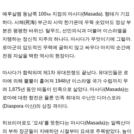
예루살렘 동남쪽
100
㎞
지점의 마사다
(Masada).
형태가 기묘
하다
.
사해
(
死海
)
부근의 사막 한가운데 우뚝 솟았어도 정상 부
분은 평평한 바위산
.
탈무드
,
선민의식과 더불어 이스라엘을
지탱하는 정신적 지주의 하나다
.
마사다가 무엇이기에 그럴까
.
로마군의 압도적인 무력에 굴하지 않고 싸우다 마지막 순간에
전원 자살을 택한 역사의 현장이다
.
마사다가 함락되며 제
1
차 유대전쟁도 끝났다
.
유대인들은 로
마에 의해 뿔뿔이 흩어져
1948
년 이스라엘 국가 수립까지 무
려
1,875
년 동안 떠돌이 민족으로 살았다
.
마사다
(Masada)
는
로마에 대한 항전은 물론 민족 최대의 수난인 디아스포라
(Diaspora·
이산
)
의 상징 격이다
.
히브리어로도
‘
요새
’
를 뜻한다는 마사다
(Masada)
는 알렉산더
의 부하 장군들이 지배하던 시절부터 요새로 주목받았다
.
높이