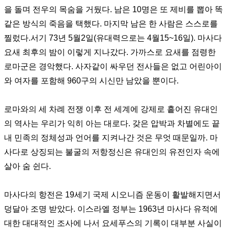
을 돌며 전우의 목숨을 거뒀다
.
남은
10
명은 또 제비를 뽑아 똑
같은 방식의 죽음을 택했다
.
마지막 남은 한 사람은 스스로를
찔렀다
.
서기
73
년
5
월
2
일
(
유대력으로는
4
월
15~16
일
).
마사다
요새 최후의 밤이 이렇게 지나갔다
.
가까스로 요새를 점령한
로마군은 경악했다
.
사자같이 싸우던 전사들은 없고 어린아이
와 여자를 포함해
960
구의 시신만 남았을 뿐이다
.
로마와의 세 차례 전쟁 이후 전 세계에 강제로 흩어진 유대인
의 역사는 우리가 익히 아는 대로다
.
갖은 압박과 차별에도 끝
내 민족의 정체성과 언어를 지켜나간 것은 무엇 때문일까
.
마
사다로 상징되는 불굴의 저항정신은 유대인의 유전인자 속에
살아 숨 쉰다
.
마사다의 항전은
19
세기 국제 시오니즘 운동이 활발해지면서
덩달아 조명 받았다
.
이스라엘 정부는
1963
년 마사다 유적에
대한 대대적인 조사에 나서 요세푸스의 기록이 대부분 사실이