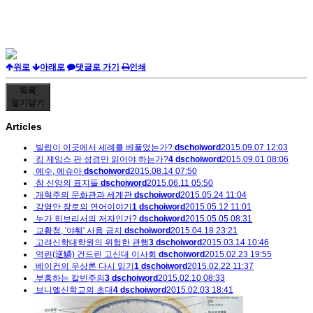
위로
아래로
댓글로 가기
인쇄
목록
열기
닫기
Articles
빌립이 이곳에서 세례를 베풀었는가?
dschoiword
2015.09.07 12:03
킹 제임스 판 성경만 읽어야 하는가?
4
dschoiword
2015.09.01 08:06
예수, 예슈아
dschoiword
2015.08.14 07:50
참 신앙의 표지들
dschoiword
2015.06.11 05:50
개혁주의 문화관과 세계관
dschoiword
2015.05.24 11:04
강영안 장로의 연어이야기
1
dschoiword
2015.05.12 11:01
누가 히브리서의 저자인가?
dschoiword
2015.05.05 08:31
교황청, '야훼' 사용 금지
dschoiword
2015.04.18 23:21
고려신학대학원의 위험한 관행
3
dschoiword
2015.03.14 10:46
역린(逆鱗) 건드린 고신대 이사회
dschoiword
2015.02.23 19:55
베이컨의 우상론 다시 읽기
1
dschoiword
2015.02.22 11:37
부흥하는 칼빈주의
3
dschoiword
2015.02.10 08:33
브니엘신학교의 초대
4
dschoiword
2015.02.03 18:41