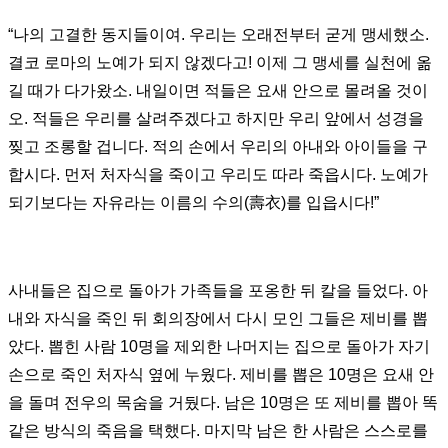
“
나의 고결한 동지들이여
.
우리는 오래전부터 굳게 맹세했소
.
결코 로마의 노예가 되지 않겠다고
!
이제 그 맹세를 실천에 옮
길 때가 다가왔소
.
내일이면 적들은 요새 안으로 몰려올 것이
오
.
적들은 우리를 살려주겠다고 하지만 우리 앞에서 성경을
찢고 조롱할 겁니다
.
적의 손에서 우리의 아내와 아이들을 구
합시다
.
먼저 처자식을 죽이고 우리도 따라 죽읍시다
.
노예가
되기보다는 자유라는 이름의 수의
(
壽衣
)
를 입읍시다
!”
사내들은 집으로 돌아가 가족들을 포옹한 뒤 칼을 들었다
.
아
내와 자식을 죽인 뒤 회의장에서 다시 모인 그들은 제비를 뽑
았다
.
뽑힌 사람
10
명을 제외한 나머지는 집으로 돌아가 자기
손으로 죽인 처자식 옆에 누웠다
.
제비를 뽑은
10
명은 요새 안
을 돌며 전우의 목숨을 거뒀다
.
남은
10
명은 또 제비를 뽑아 똑
같은 방식의 죽음을 택했다
.
마지막 남은 한 사람은 스스로를