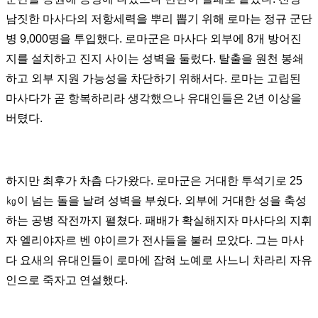
남짓한 마사다의 저항세력을 뿌리 뽑기 위해 로마는 정규 군단
병
9,000
명을 투입했다
.
로마군은 마사다 외부에
8
개 방어진
지를 설치하고 진지 사이는 성벽을 둘렀다
.
탈출을 원천 봉쇄
하고 외부 지원 가능성을 차단하기 위해서다
.
로마는 고립된
마사다가 곧 항복하리라 생각했으나 유대인들은
2
년 이상을
버텼다
.
하지만 최후가 차츰 다가왔다
.
로마군은 거대한 투석기로
25
㎏
이 넘는 돌을 날려 성벽을 부쉈다
.
외부에 거대한 성을 축성
하는 공병 작전까지 펼쳤다
.
패배가 확실해지자 마사다의 지휘
자 엘리야자르 벤 야이르가 전사들을 불러 모았다
.
그는 마사
다 요새의 유대인들이 로마에 잡혀 노예로 사느니 차라리 자유
인으로 죽자고 연설했다
.