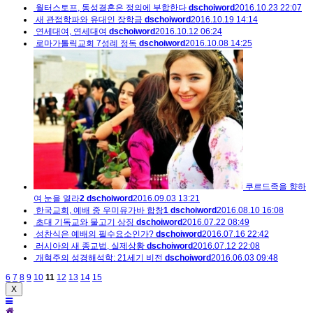
월터스토프, 동성결혼은 정의에 부합한다
dschoiword
2016.10.23 22:07
새 관점학파와 유대인 장학금
dschoiword
2016.10.19 14:14
연세대여, 연세대여
dschoiword
2016.10.12 06:24
로마가톨릭교회 7성례 정독
dschoiword
2016.10.08 14:25
쿠르드족을 향하
여 눈을 열라
2
dschoiword
2016.09.03 13:21
한국교회, 예배 중 우미유가바 합창
1
dschoiword
2016.08.10 16:08
초대 기독교와 물고기 상징
dschoiword
2016.07.22 08:49
성찬식은 예배의 필수요소인가?
dschoiword
2016.07.16 22:42
러시아의 새 종교법, 실제상황
dschoiword
2016.07.12 22:08
개혁주의 성경해석학: 21세기 비전
dschoiword
2016.06.03 09:48
6
7
8
9
10
11
12
13
14
15
X