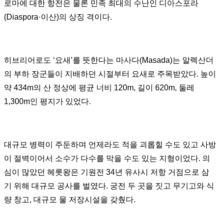
로마에 대한 항전은 물론 민족 최대의 수난인 디아스포라
(Diaspora·
이산
)
의 상징 격이다
.
히브리어로도
‘
요새
’
를 뜻한다는 마사다
(Masada)
는 알렉산더
의 부하 장군들이 지배하던 시절부터 요새로 주목받았다
.
높이
약
434m
의 산 정상에 평균 너비
120m,
길이
620m,
둘레
1,300m
인 평지가 있었다
.
대규모 병력이 주둔하며 언제라도 적을 괴롭힐 수도 있고 사방
이 절벽이어서 소수가 다수를 막을 수도 있는 지형이었다
.
의
심이 많았던 헤롯왕은 기원전
34
년 유사시 저항 거점으로 삼
기 위해 대규모 공사를 벌였다
.
궁전 두 곳을 짓고 무기고와 식
량 창고
,
대규모 물 저장시설을 갖췄다
.