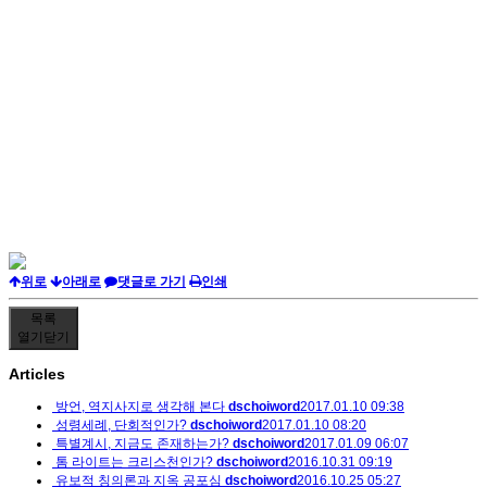
위로
아래로
댓글로 가기
인쇄
목록
열기
닫기
Articles
방언, 역지사지로 생각해 본다
dschoiword
2017.01.10 09:38
성령세례, 단회적인가?
dschoiword
2017.01.10 08:20
특별계시, 지금도 존재하는가?
dschoiword
2017.01.09 06:07
톰 라이트는 크리스천인가?
dschoiword
2016.10.31 09:19
유보적 칭의론과 지옥 공포심
dschoiword
2016.10.25 05:27