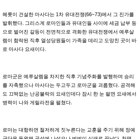
헤롯이 건설한 마사다는
1
차 유대전쟁
(66~73)
에서 그 진가를
발휘했다
.
그리스계 로마인들과 유대인들 사이에 세금 납부 등
으로 벌어진 갈등이 전면적으로 격화한 유대전쟁에서 예루살
렘이 함락된 직후 열성당원들이 가족을 데리고 도망친 곳이 바
로 마사다 요새이다
.
로마군은 예루살렘을 차지한 직후 기념주화를 발행하며 승리
를 자축했으나 마사다는 두고두고 로마군을 괴롭혔다
.
공격해
도 끄떡없는 난공불락의 요새인데다 잠시 한 눈 팔면 요새에서
병력이 나와 게릴라전을 펼쳤다
.
로마는 대항하면 철저하게 짓누른다는 교훈을 주기 위해 정예
군단을 동원해 공성에 나섰으나 번번이 실패로 끝났다
.
천명