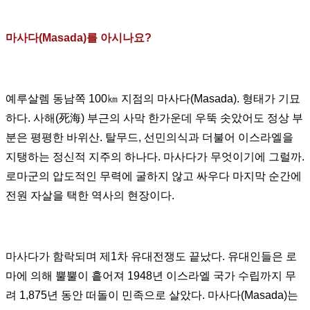
마사다
(Masada)
를 아시나요
?
예루살렘 동남쪽
100
㎞
지점의 마사다
(Masada).
형태가 기묘
하다
.
사해
(
死海
)
부근의 사막 한가운데 우뚝 솟았어도 정상 부
분은 평평한 바위산
.
탈무드
,
선민의식과 더불어 이스라엘을
지탱하는 정신적 지주의 하나다
.
마사다가 무엇이기에 그럴까
.
로마군의 압도적인 무력에 굴하지 않고 싸우다 마지막 순간에
전원 자살을 택한 역사의 현장이다
.
마사다가 함락되며 제
1
차 유대전쟁도 끝났다
.
유대인들은 로
마에 의해 뿔뿔이 흩어져
1948
년 이스라엘 국가 수립까지 무
려
1,875
년 동안 떠돌이 민족으로 살았다
.
마사다
(Masada)
는