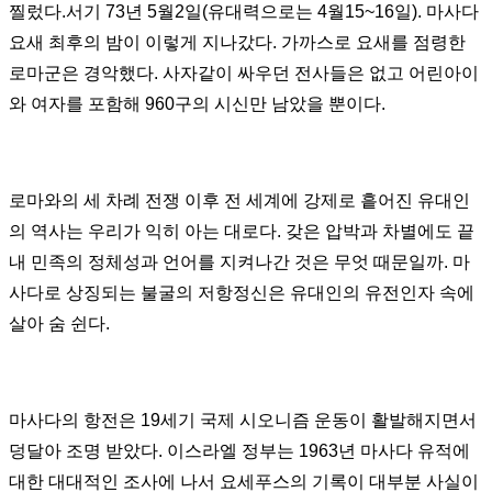
찔렀다
.
서기
73
년
5
월
2
일
(
유대력으로는
4
월
15~16
일
).
마사다
요새 최후의 밤이 이렇게 지나갔다
.
가까스로 요새를 점령한
로마군은 경악했다
.
사자같이 싸우던 전사들은 없고 어린아이
와 여자를 포함해
960
구의 시신만 남았을 뿐이다
.
로마와의 세 차례 전쟁 이후 전 세계에 강제로 흩어진 유대인
의 역사는 우리가 익히 아는 대로다
.
갖은 압박과 차별에도 끝
내 민족의 정체성과 언어를 지켜나간 것은 무엇 때문일까
.
마
사다로 상징되는 불굴의 저항정신은 유대인의 유전인자 속에
살아 숨 쉰다
.
마사다의 항전은
19
세기 국제 시오니즘 운동이 활발해지면서
덩달아 조명 받았다
.
이스라엘 정부는
1963
년 마사다 유적에
대한 대대적인 조사에 나서 요세푸스의 기록이 대부분 사실이