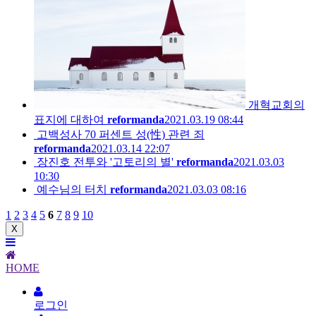
개혁교회의
표지에 대하여
reformanda
2021.03.19 08:44
고백성사 70 퍼센트 성(性) 관련 죄
reformanda
2021.03.14 22:07
장진호 전투와 '고토리의 별'
reformanda
2021.03.03
10:30
예수님의 터치
reformanda
2021.03.03 08:16
1
2
3
4
5
6
7
8
9
10
X
HOME
로그인