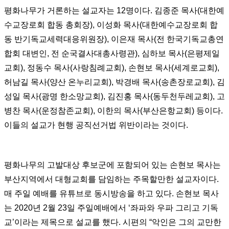
평화나무가 거론하는 설교자는 12명이다. 김종준 목사(대한예
수교장로회 합동 총회장), 이성화 목사(대한예수교장로회 합
동 반기독교세력대응위원장), 이은재 목사(전 한국기독교총연
합회 대변인, 전 순국결사대총사령관), 심하보 목사(은평제일
교회), 정동수 목사(사랑침례교회), 손현보 목사(세계로교회),
허남길 목사(양산 온누리교회), 박경배 목사(송촌장로교회), 김
성일 목사(광명 한소망교회), 김진홍 목사(동두천두레교회), 고
병찬 목사(운정참존교회), 이한의 목사(부산은항교회) 등이다.
이들의 설교가 현행 공직선거법 위반이라는 것이다.
평화나무의 고발대상 후보군에 포함되어 있는 손현보 목사는
부산지역에서 대형교회를 담임하는 주목할만한 설교자이다.
매 주일 예배를 유튜브로 동시방송을 하고 있다. 손현보 목사
는 2020년 2월 23일 주일예배에서 ‘좌파와 우파 그리고 기독
교’이라는 제목으로 설교를 했다. 시편의 “악인은 그의 교만한