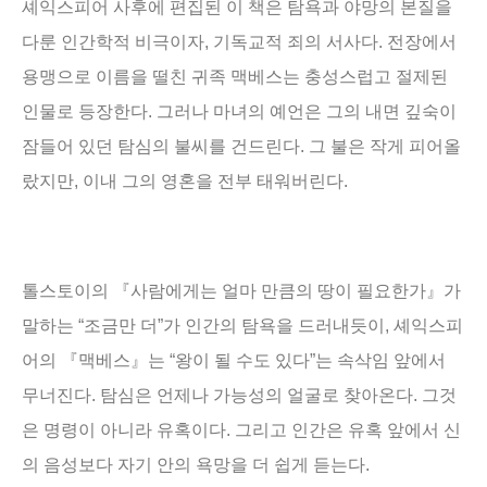
셰익스피어 사후에 편집된 이 책은 탐욕과 야망의 본질을
다룬 인간학적 비극이자
,
기독교적 죄의 서사다
.
전장에서
용맹으로 이름을 떨친 귀족 맥베스는 충성스럽고 절제된
인물로 등장한다
.
그러나 마녀의 예언은 그의 내면 깊숙이
잠들어 있던 탐심의 불씨를 건드린다
.
그 불은 작게 피어올
랐지만
,
이내 그의 영혼을 전부 태워버린다
.
톨스토이의
『
사람에게는 얼마 만큼의 땅이 필요한가
』
가
말하는
“
조금만 더
”
가 인간의 탐욕을 드러내듯이
,
셰익스피
어의
『
맥베스
』
는
“
왕이 될 수도 있다
”
는 속삭임 앞에서
무너진다
.
탐심은 언제나 가능성의 얼굴로 찾아온다
.
그것
은 명령이 아니라 유혹이다
.
그리고 인간은 유혹 앞에서 신
의 음성보다 자기 안의 욕망을 더 쉽게 듣는다
.