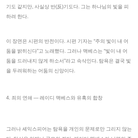
기도 같지만
,
사실상 반
(
反
)
기도다
.
그는 하나님의 빛을 피
하려 한다
.
이 장면은 시편의 반전이다
.
시편 기자는
“
주의 빛이 내 어
둠을 밝히신다
”
고 노래했다
.
그러나 맥베스는
“
빛이 내 어
둠을 드러내지 않게 하소서
”
라고 속삭인다
.
탐욕은 결국 빛
을 두려워하는 어둠의 신앙이다
.
4.
죄의 연쇄
―
레이디 맥베스와 유혹의 합창
그러나 셰익스피어는 탐욕을 개인의 문제로만 그리지 않는