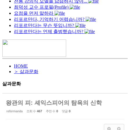
전통 강의식 모델을 답습하지 않아...
최덕성 교수 프로필(Profile)
요점을 먼저 말하라
리포르만다, 기억하기 어렵습니까?
리포르만다는 무슨 뜻입니까?
리포르만다는 언제 출범했습니까?
HOME
＞ 삶과문화
삶과문화
왕관의 피: 셰익스피어의 탐욕의 신학
reformanda
조회 수
467
추천 수
0
댓글
0