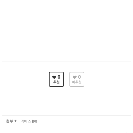
0
0
추천
비추천
첨부
'
1
'
멕베스.jpg