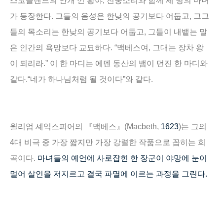
스코틀랜드의 안개 낀 황야
,
천둥소리와 함께 세 명의 마녀
가 등장한다
.
그들의 음성은 한낮의 공기보다 어둡고
,
그그
들의 목소리는 한낮의 공기보다 어둡고
,
그들이 내뱉는 말
은 인간의 욕망보다 교묘하다
. “
맥베스여
,
그대는 장차 왕
이 되리라
.”
이 한 마디는 에덴 동산의 뱀이 던진 한 마디와
같다
.“
네가 하나님처럼 될 것이다
”
와 같다
.
윌리엄 셰익스피어의
『
맥베스
』
(Macbeth,
1623
)
는 그의
4
대 비극 중 가장 짧지만 가장 강렬한 작품으로 꼽히는 희
곡이다
.
마녀들의 예언에 사로잡힌 한 장군이 야망에 눈이
멀어 살인을 저지르고 결국 파멸에 이르는 과정을 그린다
.