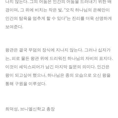
나지 않는다
.
그의 어둠은 인간의 어둠을 드러내기 위한 배
경이며
,
그 위에 비치는 작은 빛
, “
오직 하나님의 은혜만이
인간의 탐욕을 멈추게 할 수 있다
”
는 진리를 더욱 선명하게
보여준다.
왕관은 결국 무덤의 장식에 지나지 않는다
.
그러나 십자가
는
,
피로 물든 왕관 위에 드리워진 하나님의 자비의 표지다
.
이것이 셰익스피어가 남긴 마지막 질문의 의미다
.
인간은
왕이 되고싶어 했으나
,
하나님은 종의 모습으로 오신 왕을
통해 구원을 이루셨다
.
최덕성, 브니엘신학교 총장