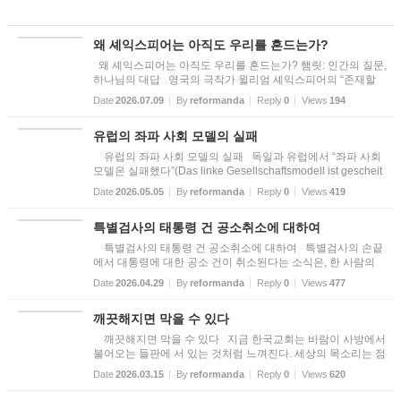
왜 셰익스피어는 아직도 우리를 흔드는가?
왜 셰익스피어는 아직도 우리를 흔드는가? 햄릿: 인간의 질문,
하나님의 대답 영국의 극작가 윌리엄 셰익스피어의 “존재할
것인가, 존재하지 않을 것인가, 그것이 문제다”(To be, or not to
Date
2026.07.09
By
reformanda
Reply
0
Views
194
be, that is the question)는 그의 희곡 『햄릿』 제3막 제1장...
유럽의 좌파 사회 모델의 실패
유럽의 좌파 사회 모델의 실패 독일과 유럽에서 “좌파 사회
모델은 실패했다”(Das linke Gesellschaftsmodell ist gescheit
ert)는 목소리가 높아지고 있다. 많은 좌파 인사들이 더 이상 좌
Date
2026.05.05
By
reformanda
Reply
0
Views
419
파로 남고 싶어 하지 않는다. 왜 그럴까? 울리 쿨케(Ulli Kul...
특별검사의 태통령 건 공소취소에 대하여
특별검사의 태통령 건 공소취소에 대하여 특별검사의 손끝
에서 대통령에 대한 공소 건이 취소된다는 소식은, 한 사람의
운명만이 아니라 한 나라의 영혼을 흔드는 일처럼 들린다. 마
Date
2026.04.29
By
reformanda
Reply
0
Views
477
치 오래된 성당의 종이 저녁 하늘 아래 낮게 울리는 순간과도
같다. ...
깨끗해지면 막을 수 있다
깨끗해지면 막을 수 있다 지금 한국교회는 바람이 사방에서
불어오는 들판에 서 있는 것처럼 느껴진다. 세상의 목소리는 점
점 더 커지고, 교회의 숨은 점점 더 가빠진다. 하나님의 창조 질
Date
2026.03.15
By
reformanda
Reply
0
Views
620
서를 흔들려는 흐름 속에서 여러 법과 제도들이 반복해서 제
안...