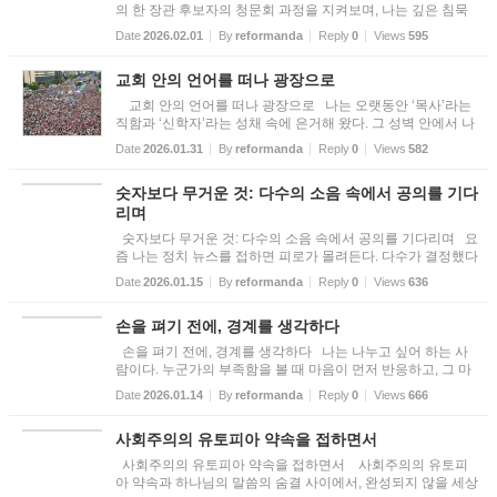
의 한 장관 후보자의 청문회 과정을 지켜보며, 나는 깊은 침묵
속에 머물렀다. 드러난 의혹과 추문들은 한 개인의 낙마로만 설
Date
2026.02.01
By
reformanda
Reply
0
Views
595
명되기에는 너무 무거웠다. 그것은 한 사람의 실패라기보다, 우
리가 ...
교회 안의 언어를 떠나 광장으로
교회 안의 언어를 떠나 광장으로 나는 오랫동안 ‘목사’라는
직함과 ‘신학자’라는 성채 속에 은거해 왔다. 그 성벽 안에서 나
의 세계는 평온했다. 성경을 인용할 때마다 나의 문장은 신성한
Date
2026.01.31
By
reformanda
Reply
0
Views
582
정당성을 획득했고, 거장 신학자들의 이름을 호명할 때마다
무...
숫자보다 무거운 것: 다수의 소음 속에서 공의를 기다
리며
숫자보다 무거운 것: 다수의 소음 속에서 공의를 기다리며 요
즘 나는 정치 뉴스를 접하면 피로가 몰려든다. 다수가 결정했다
는 말이 너무 쉽게 정의의 자리를 대신하고 있기 때문이다. 숫
Date
2026.01.15
By
reformanda
Reply
0
Views
636
자가 많다는 이유만으로, 다수가 민주적인 방식으로 결정했다
는 까...
손을 펴기 전에, 경계를 생각하다
손을 펴기 전에, 경계를 생각하다 나는 나누고 싶어 하는 사
람이다. 누군가의 부족함을 볼 때 마음이 먼저 반응하고, 그 마
음이 움직이는 만큼 손도 자연스럽게 따라가기를 바란다. 나이
Date
2026.01.14
By
reformanda
Reply
0
Views
666
가 들고 신앙의 시간이 쌓일수록 그런 마음은 더 자주, 더 깊이
찾...
사회주의의 유토피아 약속을 접하면서
사회주의의 유토피아 약속을 접하면서 사회주의의 유토피
아 약속과 하나님의 말씀의 숨결 사이에서, 완성되지 않을 세상