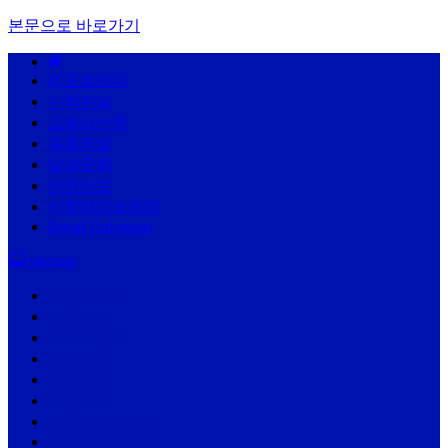
본문으로 바로가기
리포르만다
신학저널
교회사산책
목회저널
삶과문화
아카이브
신학라이브러리
Bread University
sitemap
리포르만다
신학저널
교회사산책
목회저널
삶과문화
아카이브
신학라이브러리
Bread University