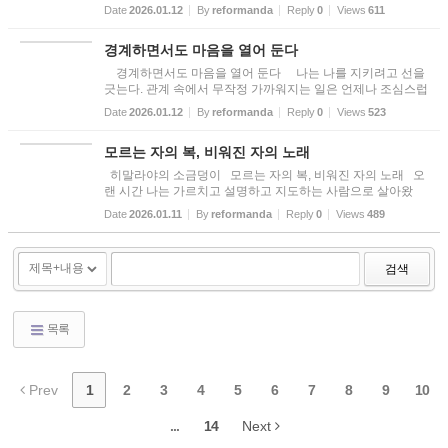
에서, 나는 무엇을 붙들고 있는가? 나는 종종 보다 나은 세상
Date
2026.01.12
By
reformanda
Reply
0
Views
611
을 꿈꾼다. 조금만 제도가 정교해지면, 조금만 사람들이 각성하
면, ...
경계하면서도 마음을 열어 둔다
경계하면서도 마음을 열어 둔다 나는 나를 지키려고 선을
긋는다. 관계 속에서 무작정 가까워지는 일은 언제나 조심스럽
다. 감정은 쉽게 소모된다. 어떤 사람들은 관계를 이용한다. 친
Date
2026.01.12
By
reformanda
Reply
0
Views
523
절을 베풀면 그것을 이용하여 치명적인 해를 끼친다. 그래서 나
는...
모르는 자의 복, 비워진 자의 노래
히말라야의 소금덩이 모르는 자의 복, 비워진 자의 노래 오
랜 시간 나는 가르치고 설명하고 지도하는 사람으로 살아왔
다. 책장에 쌓인 수만 권의 책은 지식의 견고한 성벽이었고, 명
Date
2026.01.11
By
reformanda
Reply
0
Views
489
료한 언어와 논리는 내가 세상에 빛을 줄 수 있다는 근사한 착
각을 선...
검색
목록
Prev
1
2
3
4
5
6
7
8
9
10
...
14
Next