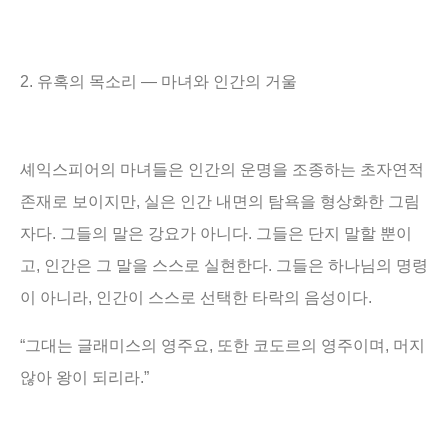
2.
유혹의 목소리
―
마녀와 인간의 거울
셰익스피어의 마녀들은 인간의 운명을 조종하는 초자연적
존재로 보이지만
,
실은 인간 내면의 탐욕을 형상화한 그림
자다
.
그들의 말은 강요가 아니다
.
그들은 단지 말할 뿐이
고
,
인간은 그 말을 스스로 실현한다
.
그들은 하나님의 명령
이 아니라
,
인간이 스스로 선택한 타락의 음성이다
.
“
그대는 글래미스의 영주요
,
또한 코도르의 영주이며
,
머지
않아 왕이 되리라
.”