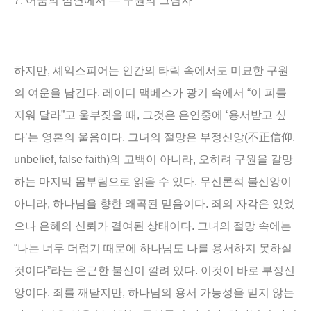
7.
어둠의 심연에서
―
구원의 그림자
하지만
,
셰익스피어는 인간의 타락 속에서도 미묘한 구원
의 여운을 남긴다
.
레이디 맥베스가 광기 속에서
“
이 피를
지워 달라
”
고 울부짖을 때
,
그것은 은연중에
‘
용서받고 싶
다
’
는 영혼의 울음이다
.
그녀의 절망은 부정신앙
(
不正信仰
,
unbelief, false faith)
의 고백이 아니라
,
오히려 구원을 갈망
하는 마지막 몸부림으로 읽을 수 있다
.
무신론적 불신앙이
아니라
,
하나님을 향한 왜곡된 믿음이다
.
죄의 자각은 있었
으나 은혜의 신뢰가 결여된 상태이다.
그녀의 절망 속에는
“나는 너무 더럽기 때문에 하나님도 나를 용서하지 못하실
것이다”라는 은근한 불신이 깔려 있다.
이것이 바로 부정신
앙이다.
죄를 깨닫지만, 하나님의 용서 가능성을 믿지 않는