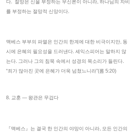
다.
절망은 신을 부정하는 무신론이 아니라, 하나님의 자비
를 부정하는 절망적 신앙이다.
맥베스 부부의 파멸은 인간의 한계에 대한 비극이지만
,
동
시에 은혜의 필요성을 드러낸다
.
셰익스피어는 말하지 않
는다
.
그러나 그의 침묵 속에서 성경의 목소리가 들린다
.
“
죄가 많아진 곳에 은혜가 더욱 넘쳤느니라
”(
롬
5:20)
8. 교훈
―
왕관은 무겁다
『
맥베스
』
는 결국 한 인간의 야망이 아니라
,
모든 인간의