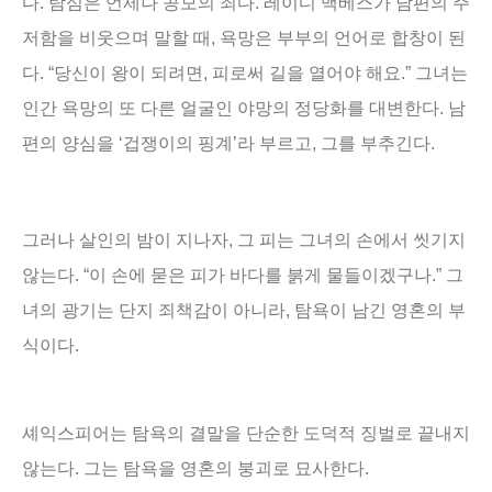
다
.
탐심은 언제나 공모의 죄다
.
레이디 맥베스가 남편의 주
저함을 비웃으며 말할 때
,
욕망은 부부의 언어로 합창이 된
다
. “
당신이 왕이 되려면
,
피로써 길을 열어야 해요
.”
그녀는
인간 욕망의 또 다른 얼굴인 야망의 정당화를 대변한다
.
남
편의 양심을
‘
겁쟁이의 핑계
’
라 부르고
,
그를 부추긴다
.
그러나 살인의 밤이 지나자
,
그 피는 그녀의 손에서 씻기지
않는다
. “
이 손에 묻은 피가 바다를 붉게 물들이겠구나
.”
그
녀의 광기는 단지 죄책감이 아니라
,
탐욕이 남긴 영혼의 부
식이다
.
셰익스피어는 탐욕의 결말을 단순한 도덕적 징벌로 끝내지
않는다
.
그는 탐욕을 영혼의 붕괴로 묘사한다
.