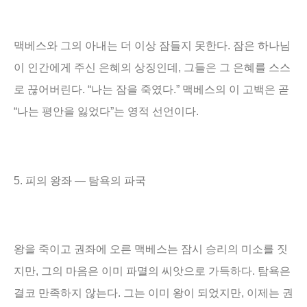
맥베스와 그의 아내는 더 이상 잠들지 못한다
.
잠은 하나님
이 인간에게 주신 은혜의 상징인데
,
그들은 그 은혜를 스스
로 끊어버린다
. “
나는 잠을 죽였다
.”
맥베스의 이 고백은 곧
“
나는 평안을 잃었다
”
는 영적 선언이다
.
5.
피의 왕좌
―
탐욕의 파국
왕을 죽이고 권좌에 오른 맥베스는 잠시 승리의 미소를 짓
지만
,
그의 마음은 이미 파멸의 씨앗으로 가득하다
.
탐욕은
결코 만족하지 않는다
.
그는 이미 왕이 되었지만
,
이제는 권