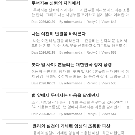
무너지는 신뢰의 자리에서
무너지는 신뢰의 자리에서 — 사법부를 바라보며 드리는 조용
한 탄식 그래도 나는 사법부를 포기하고 싶지 않다. 이러한 마
음은 여전히 내 안에 남아 있다. 비판의 말이 입 밖으로 나오기
Date
2026.02.20
By
reformanda
Reply
0
Views
642
전에도, 나는 먼저 한숨부터 쉰다. 이 나라가 여기까지 오기까
지, ...
나는 여전히 법원을 바라본다
나는 여전히 법원을 바라본다 — 흔들리는 신뢰의 문 앞에서
드리는 기도 “나는 사법부를 신뢰하고 싶다.” 오늘 하루도 이
문장을 마음속에서 여러 번 되뇐다. 이것을 확신처럼 말하고 싶
Date
2026.02.15
By
reformanda
Reply
0
Views
555
지만, 사실은 소망에 더 가깝다. 믿고 싶다는 마음과, 흔들리는
현...
붓과 말 사이: 흔들리는 대한민국 정치 풍경
장동혁 국민의힘 당 대표 붓과 말 사이: 흔들리는 대한민국 정
치 풍경 대한민국 정치는 흔들리는 풍경과 같다. 그림을 그리
는 화가와 그 그림을 해석하고 평가하는 평론가를 떠올려 본
Date
2026.02.03
By
reformanda
Reply
0
Views
588
다. 두 사람은 서로를 필요로 한다. 화가는 자신의 작업을 거쳐
세...
법 앞에서 무너지는 마음을 달래면서
조국, 지방선거와 동시에 개헌 추진을 촉구하고 있다(2025.11.
24. 서울뉴스통신) 법 앞에서 무너지는 마음을 달래면서 — 불
의한 입법을 바라보며 드리는 고백 나는 오래도록 국가를 하
Date
2026.02.02
By
reformanda
Reply
0
Views
544
나님의 섭리 안에서 이해해 왔다. 하나님께서 혼란을 미워하시
고, 질...
​​​​​​​ 윤리와 실천이 거세된 영성의 조용한 파산
윤리와 실천이 거세된 영성의 조용한 파산 최근 대한민국