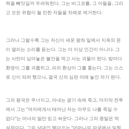
력을 빼앗길까 두려워한다
.
그는 바그코를
,
그 아들을
,
그리
고 모든 위협이 될 만한 자들을 차례로 제거한다
.
그러나 그럴수록 그는 자신이 세운 왕좌 밑에서 지옥의 문
이 열리는 소리를 듣는다
.
그는 더 이상 인간이 아니다
.
그
는 사탄이 심어놓은 불안을 먹고 사는 괴물이 된다
.
밤마다
환영이 그를 괴롭히고
,
피의 환상이 그를 쫓는다
.
그는 스스
로 신이 되려 했으나
,
결국 신의 심판 아래 놓인 자가 된다
.
그의 왕국은 무너지고
,
아내는 광기 속에 죽고
,
마지막 전투
에서 그는
“
여자에게서 태어난 자는 아무도 나를 죽일 수
없다
”
는 마녀의 말만 믿고 싸운다
.
그러나 그의 종말은 역
설적이다
.
그의 상대인 맥더프는
“
어머니의 자궁에서 일찍