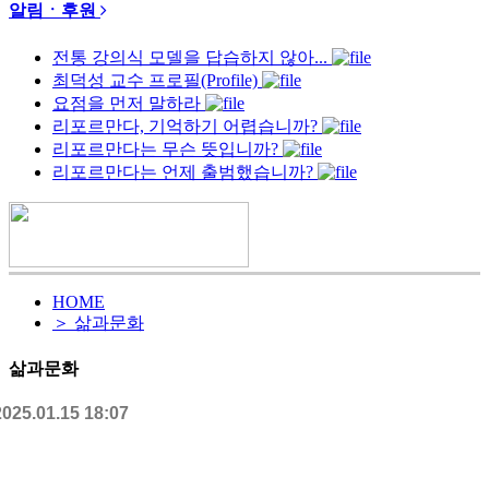
알림ㆍ후원
전통 강의식 모델을 답습하지 않아...
최덕성 교수 프로필(Profile)
요점을 먼저 말하라
리포르만다, 기억하기 어렵습니까?
리포르만다는 무슨 뜻입니까?
리포르만다는 언제 출범했습니까?
HOME
＞ 삶과문화
삶과문화
2025.01.15 18:07