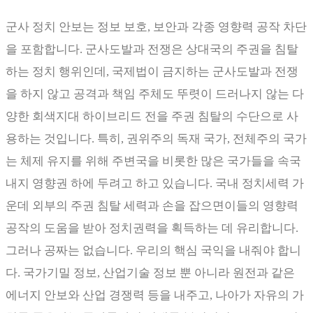
군사 정치 안보는 정보 보호
,
보안과 각종 영향력 공작 차단
을 포함합니다
.
군사도발과 전쟁은 상대국의 주권을 침탈
하는 정치 행위인데
,
국제법이 금지하는 군사도발과 전쟁
을 하지 않고 공격과 책임 주체도 뚜렷이 드러나지 않는 다
양한 회색지대 하이브리드 전을 주권 침탈의 수단으로 사
용하는 것입니다
.
특히
,
권위주의 독재 국가
,
전체주의 국가
는 체제 유지를 위해 주변국을 비롯한 많은 국가들을 속국
내지 영향권 하에 두려고 하고 있습니다
.
국내 정치세력 가
운데 외부의 주권 침탈 세력과 손을 잡으면이들의 영향력
공작의 도움을 받아 정치권력을 획득하는 데 유리합니다
.
그러나 공짜는 없습니다
.
우리의 핵심 국익을 내줘야 합니
다
.
국가기밀 정보
,
산업기술 정보 뿐 아니라 원전과 같은
에너지 안보와 산업 경쟁력 등을 내주고
,
나아가 자유의 가