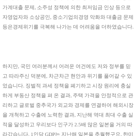
가계대출 문제
,
소주성 정책에 의한 최저임금 인상 등으로
자영업자와 소상공인
,
중소기업의경영 악화와 대출금 문제
등은경제위기를 극복해 나가는 데 어려움을 더하였습니다
.
하지만
,
국민 여러분께서 어려운 여건에도 저와 정부를 믿
고 따라주신 덕분에
,
차근차근 현안과 위기를 풀어갈 수 있
었습니다
.
징벌적 과세 정책을 폐기하고 시장 원리에 충실
하게 부동산 정책을 펴 온 결과
,
주택 가격을 안정적으로 관
리하고 글로벌 중추국가 외교와 경제를 연결하여 해외시장
을 개척하고 수출에 노력한 결과
,
지난해 역대 최대 수출 실
적을 달성하고 우리보다 인구가
2.5
배 많은 일본을 거의 따
라갔습니다
. 1
인당
GDP
는 지난해 일본을 추월했구요
.
한미