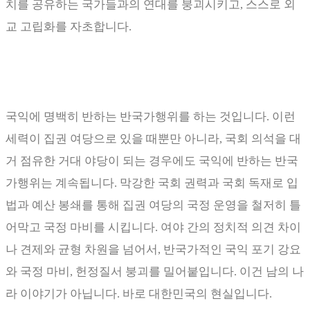
치를 공유하는 국가들과의 연대를 붕괴시키고
,
스스로 외
교 고립화를 자초합니다
.
국익에 명백히 반하는 반국가행위를 하는 것입니다
.
이런
세력이 집권 여당으로 있을 때뿐만 아니라
,
국회 의석을 대
거 점유한 거대 야당이 되는 경우에도 국익에 반하는 반국
가행위는 계속됩니다
.
막강한 국회 권력과 국회 독재로 입
법과 예산 봉쇄를 통해 집권 여당의 국정 운영을 철저히 틀
어막고 국정 마비를 시킵니다
.
여야 간의 정치적 의견 차이
나 견제와 균형 차원을 넘어서
,
반국가적인 국익 포기 강요
와 국정 마비
,
헌정질서 붕괴를 밀어붙입니다
.
이건 남의 나
라 이야기가 아닙니다
.
바로 대한민국의 현실입니다
.