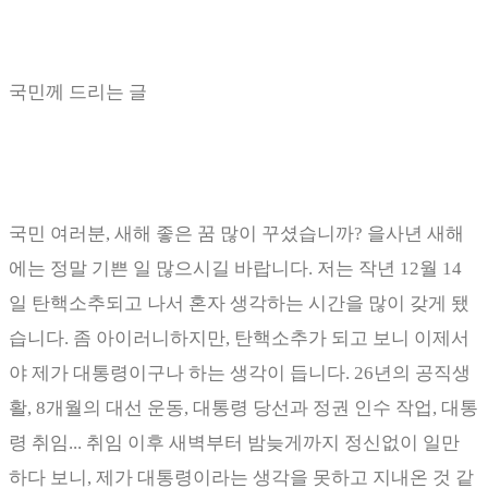
국민께 드리는 글
국민 여러분
,
새해 좋은 꿈 많이 꾸셨습니까
?
을사년 새해
에는 정말 기쁜 일 많으시길 바랍니다
.
저는 작년
12
월
14
일 탄핵소추되고 나서 혼자 생각하는 시간을 많이 갖게 됐
습니다
.
좀 아이러니하지만
,
탄핵소추가 되고 보니 이제서
야 제가 대통령이구나 하는 생각이 듭니다
. 26
년의 공직생
활
, 8
개월의 대선 운동
,
대통령 당선과 정권 인수 작업
,
대통
령 취임
...
취임 이후 새벽부터 밤늦게까지 정신없이 일만
하다 보니
,
제가 대통령이라는 생각을 못하고 지내온 것 같