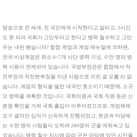
방송으로 전 세계
,
전 국민에게 시작한다고 알리고
, 3
시간
도 못 되어 국회가 그만두라고 한다고 병력 철수하고 그만
두는 내란 봤습니까
?
합참 계엄과 계엄 매뉴얼에 의하면
,
전국 비상계엄은 최소
6~7
개 사단 병력 이상
,
수만 명의 병
력 사용이 전제되어 있습니다
.
국방부장관은 합참에서 작
전부장과 작전본부장을 지낸 사람으로 이런 걸 모를 리 없
습니다
.
계엄의 형식을 빌린 대국민 호소이기 때문에
,
소규
모 병력을 계획한 것입니다
.
국회의원과 국회 직원 등은 신
분증 확인을 거쳐 국회 출입이 이루어졌으므로
,
계엄해제
요구 결의안 심의가 신속하게 진행되었고
,
본관과 마당에
는 수천 명의 사람들이 오히려
280
명의 군을 에워싸고 있
었습니다
.
병력 철수 지시에 따라 군은 마당에 있던 시민들