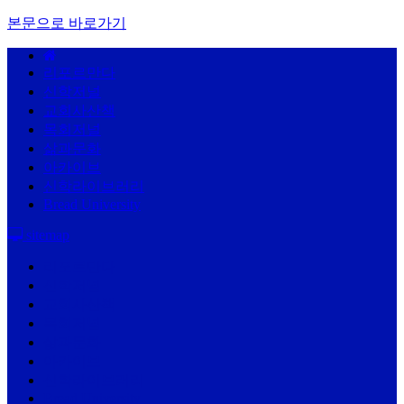
본문으로 바로가기
리포르만다
신학저널
교회사산책
목회저널
삶과문화
아카이브
신학라이브러리
Bread University
sitemap
리포르만다
신학저널
교회사산책
목회저널
삶과문화
아카이브
신학라이브러리
Bread University