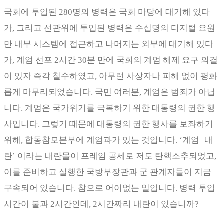
국회에 투입된
280
명의 병력은 국회 마당에 대기해 있다
가
,
그리고 선관위에 투입된 병력은 수십명의 디지털 요원
만 내부 시스템에 접근하고 나머지는 외부에 대기해 있다
가
,
계엄 선포
2
시간
30
분 만에 국회의 계엄 해제 요구 의결
이 있자 즉각 철수하였고
,
아무런 사상자나 피해 없이 평화
롭게 마무리되었습니다
.
국민 여러분
,
계엄은 범죄가 아닙
니다
.
계엄은 국가위기를 극복하기 위한 대통령의 권한 행
사입니다
.
그렇기 때문에 대통령의 권한 행사를 보좌하기
위해
,
합동참모본부에 계엄과가 있는 것입니다
. ‘
계엄
=
내
란
’
이라는 내란몰이 프레임 공세로 저도 탄핵소추되었고
,
이를 준비하고 실행한 국방부장관과 군 관계자들이 지금
구속되어 있습니다
.
참으로 어이없는 일입니다
.
병력 투입
시간이 불과
2
시간인데
, 2
시간짜리 내란이 있습니까
?