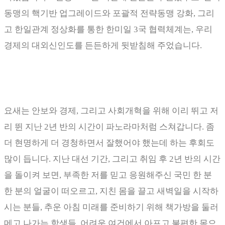
동맹의 핵기반 업그레이드와 포괄적 전략동맹 강화
,
그리
고 한일관계 정상화를 통한 한미일
3
국 협력체계는
,
우리
경제의 대외신인도를 든든하게 뒷받침해 주었습니다
.
요새는 안보와 경제
,
그리고 사회개혁을 위해 이리 뛰고 저
리 뛴 지난
2
년 반의 시간이 파노라마처럼 스쳐갑니다
.
좀
더 현명하게 더 경청하면서 잘했어야 했는데 하는 후회도
많이 듭니다
.
지난 대선 기간
,
그리고 취임 후
2
년 반의 시간
을 돌이켜 보면
,
부족한 저를 믿고 응원해주신 국민 한 분
한 분의 얼굴이 떠오르고
,
지친 몸을 끌고 새벽일을 시작하
시는 분들
,
추운 아침 미래를 준비하기 위해 책가방을 둘러
메고 나가는 학생들
,
어려운 여건에서 아프고 불편한 몸으