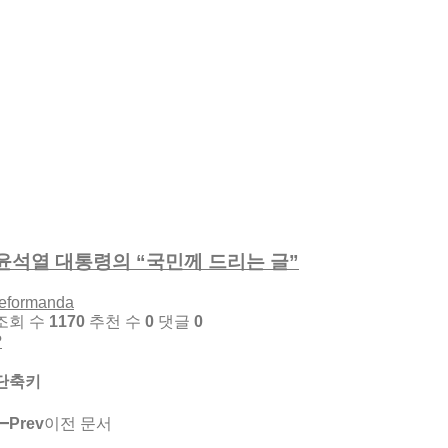
윤석열 대통령의 “국민께 드리는 글”
reformanda
조회 수
1170
추천 수
0
댓글
0
?
단축키
Prev
이전 문서