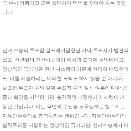
극 수사 의뢰하고 모두 협력하여 범인을 찾아야 하는 것입
니다
.
선거 소송의 투표함 검표에서엄청난 가짜 투표지가 발견되
었고
,
선관위의 전산시스템이 해킹과 조작에 무방비이고
,
정상적인 국가기관 전산 시스템의 기준에 현격히 미달한데
도
,
이를 시정하려는 어떠한 노력도 하지 않을 뿐 아니라
,
발표된 투표자 수와 실제 투표자 수의 일치 여부에 대한 검
증과 확인을 거부한다면
,
총체적인 부정선거 시스템이 가
동된 것입니다
.
이는 국민의 주권을 도둑질하는 행위이고
자유민주주의를 붕괴시키는 행위입니다
.
자유민주주의와
법치주의를 지향하는 정상적인 국가라면
,
선거소송에서 이