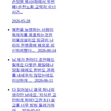
손양원 목사(좌에서 두번
째) 순천노회 교역자 수난
사건...
2026-05-28
북한을 능명하는 사람이
독재자를 옹호하는것은
어불성설이요 임금이 나
라의 전쟁중에 해외로 피
신하려했다...
2026-06-14
님 제가 한마디 조언해드
릴께요 다윗은 왕일때나
양칠 때에도 한번도 권위
를 내세우지 않았는데도
이상하게 ...
2026-06-11
다 읽어보니 결국 하나의
생각만 남네요. '지식은 교
만하게 하며'(고전 8:1) 설
교를 너무 빙빙 돌려가며
어...
2026-05-02