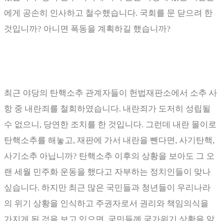
에게 공손히 인사하고 철수했습니다
.
국회를 문 닫으려 한
것입니까
?
아니면 폭동을 계획하길 했습니까
?
최근 야당의 탄핵소추 관계자들이 헌법재판소에서 소추 사
항 중 내란죄를 철회하였습니다
.
내란죄가 도저히 성립될
수 없으니
,
당연한 조치를 한 것입니다
.
그런데 내란 몰이로
탄핵소추를 해놓고
,
재판에 가서 내란을 뺀다면
,
사기탄핵
,
사기소추 아닙니까
?
탄핵소추 이후의 상황을 보아도 그 오
랜 세월 민주화 운동을 했다고 자부하는 정치인들이 맞나
싶습니다
.
하지만 최근 많은 국민들과 청년들이 우리나라
의 위기 상황을 인식하고 주권자로서 권리와 책임의식을
가지게 된 것을 보고 있으면
,
국민들께 국가위기 상황을 알