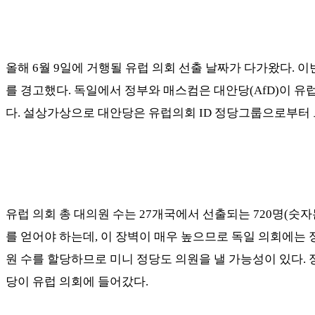
올해
6
월
9
일에 거행될 유럽 의회 선출 날짜가 다가왔다
.
이
를 경고했다
.
독일에서 정부와 매스컴은 대안당
(AfD)
이 유
다
.
설상가상으로 대안당은 유럽의회
ID
정당그룹으로부터 
유럽 의회 총 대의원 수는
27
개국에서 선출되는
720
명
(
숫자
를 얻어야 하는데
,
이 장벽이 매우 높으므로 독일 의회에는 
원 수를 할당하므로 미니 정당도 의원을 낼 가능성이 있다
.
당이 유럽 의회에 들어갔다
.