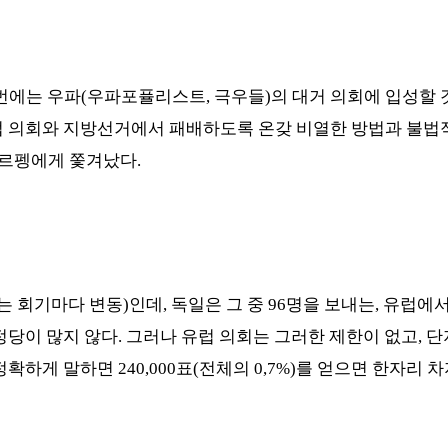
번에는 우파
(
우파포퓰리스트
,
극우들
)
의 대거 의회에 입성할
럽 의회와 지방선거에서 패배하도록 온갖 비열한 방법과 불법
르펭에게 쫓겨났다
.
는 회기마다 변동
)
인데
,
독일은 그 중
96
명을 보내는
,
유럽에서
정당이 많지 않다
.
그러나 유럽 의회는 그러한 제한이 없고
,
단
정확하게 말하면
240,000
표
(
전체의
0,7%)
를 얻으면 한자리 차