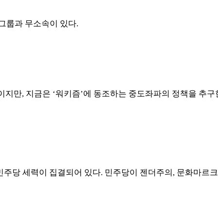
그룹과 무소속이 있다
.
당이지만
,
지금은
‘
워키즘
’
에 동조하는 중도좌파의 정책을 추구
민주당 세력이 집결되어 있다
.
민주당이 젠더주의
,
문화마르크