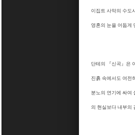
이집트 사막의 수도
영혼의 눈을 어둡게 
단테의
『
신곡
』
은 
진흙 속에서도 여전
분노의 연기에 싸여
의 현실보다 내부의