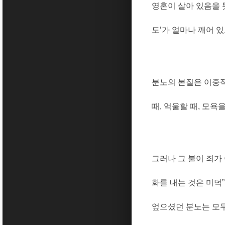
영혼이 살아 있음을
도
’
가 얼마나 깨어 
분노의 본질은 이중
때
,
억울할 때
,
모욕을
그러나 그 불이 죄가
화를 내는 것은 미덕
”
엎으셨던 분노는 모