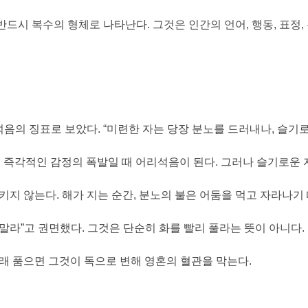
 반드시 복수의 형체로 나타난다
.
그것은 인간의 언어
,
행동
,
표정
,
석음의 징표로 보았다
. “
미련한 자는 당장 분노를 드러내나
,
슬기로
 즉각적인 감정의 폭발일 때 어리석음이 된다
.
그러나 슬기로운 
지키지 않는다
.
해가 지는 순간
,
분노의 불은 어둠을 먹고 자라나기
 말라
”
고 권면했다
.
그것은 단순히 화를 빨리 풀라는 뜻이 아니다
.
래 품으면 그것이 독으로 변해 영혼의 혈관을 막는다
.