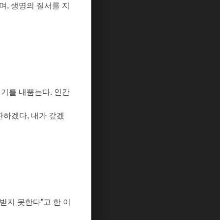
이며
,
생명의 질서를 지
연기를 내뿜는다
.
인간
판하겠다
,
내가 갚겠
 받지 못한다
”
고 한 이