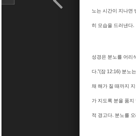
노는 시간이 지나면
히 모습을 드러낸다
.
성경은 분노를 어리
다
.”(
잠
12:16)
분노는
채 해가 질 때까지 
가 지도록 분을 품지
적 경고다
.
분노를 오