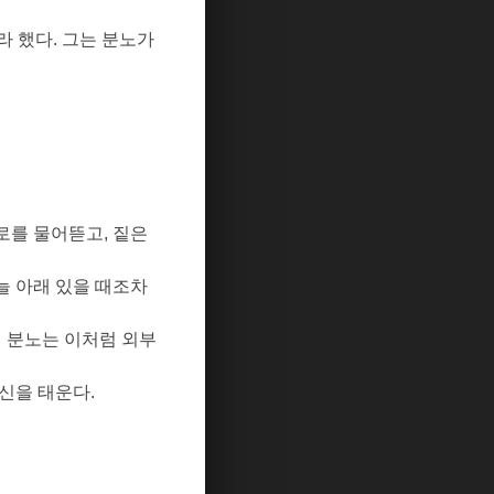
라 했다
.
그는 분노가
서로를 물어뜯고
,
짙은
늘 아래 있을 때조차
 분노는 이처럼 외부
자신을 태운다
.