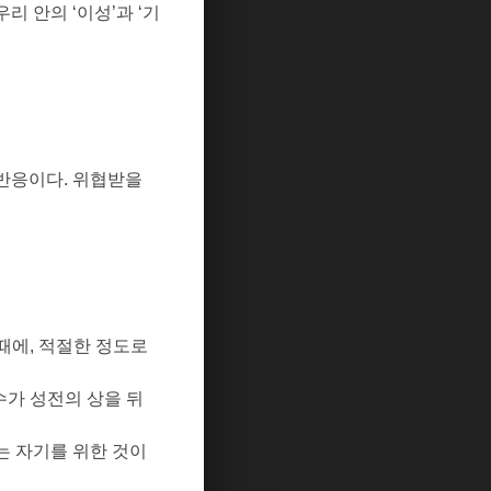
우리 안의
‘
이성
’
과
‘
기
 반응이다
.
위협받을
때에
,
적절한 정도로
수가 성전의 상을 뒤
는 자기를 위한 것이