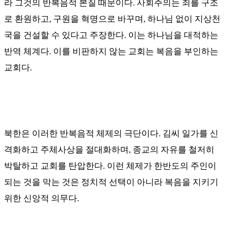
라 그것의 반복음적 본질 때문이다
.
사회주의는 죄를 구조
로 환원하고
,
구원을 혁명으로 바꾸며
,
하나님 없이 지상천
국을 건설할 수 있다고 주장한다
.
이는 하나님을 대적하는
반역 체계다
.
이를 비판하지 않는 교회는 복음을 부인하는
교회다
.
북한은 이러한 반복음적 체제의 극단이다
.
김씨 일가를 신
격화하고 주체사상을 절대화하며
,
종교의 자유를 철저히
박탈하고 교회를 탄압한다
.
이런 체제가 한반도의 주인이
되는 것을 막는 것은 정치적 선택이 아니라 복음을 지키기
위한 신앙적 의무다
.