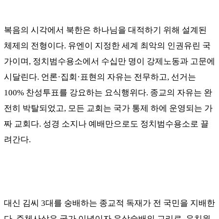
복음의 시각에서 북한은 하나님을 대적하기 위해 설계된
체제의 전형이다
.
유엔이 지정한 세계 최악의 인권유린 국
가이며
,
정치범수용소에서 수십만 명이 강제노동과 고문에
시달린다
.
언론
·
집회
·
표현의 자유는 전무하고
,
선거는
100%
찬성투표를 강요하는 요식행위다
.
종교의 자유는 완
전히 박탈되었고
,
모든 교회는 국가 통제 하에 운영되는 가
짜 교회다
.
성경 소지나 예배만으로도 정치범수용소로 끌
려간다
.
대신 김씨
3
대를 숭배하는 종교적 독재가 전 국민을 지배한
다
.
주체사상은 국가 이념이자 우상숭배의 교리로
,
유치원