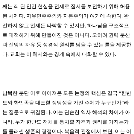
째는 죄 된 인간 현실을 전제로 질서를 보전하기 위해 허용
된 체제다
.
자유민주주의와 자본주의가 여기에 속한다
.
완
전하지 않고 언제든 타락할 수 있지만
,
하나님을 구조적으
로 대적하기 위해 만들어진 것은 아니다
.
오히려 권력 분산
과 신앙의 자유 등 성경적 원리를 담을 수 있는 틀을 제공한
다
.
교회는 이 체제와는 경계 속에서 대화할 수 있다
.
남북한 분단 이후 이어져온 모든 논쟁의 핵심은 결국
“
한반
도와 한민족을 대표할 정당성을 가진 주체가 누구인가
”
라
는 질문으로 귀결된다
.
이는 단순한 역사 해석의 차이가 아
니라
,
누가 한반도 전체를 통치할 자격과 권리를 가지는가
를 둘러싼 생존의 경쟁이다
.
복음적 관점에서 보면
,
이는 어