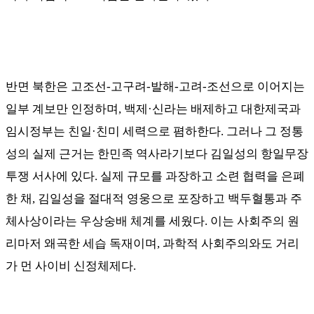
반면 북한은 고조선
-
고구려
-
발해
-
고려
-
조선으로 이어지는
일부 계보만 인정하며
,
백제
·
신라는 배제하고 대한제국과
임시정부는 친일
·
친미 세력으로 폄하한다
.
그러나 그 정통
성의 실제 근거는 한민족 역사라기보다 김일성의 항일무장
투쟁 서사에 있다
.
실제 규모를 과장하고 소련 협력을 은폐
한 채
,
김일성을 절대적 영웅으로 포장하고 백두혈통과 주
체사상이라는 우상숭배 체계를 세웠다
.
이는 사회주의 원
리마저 왜곡한 세습 독재이며
,
과학적 사회주의와도 거리
가 먼 사이비 신정체제다
.