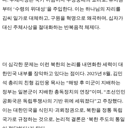
부터
‘
수령의 위대성
’
을 주입한다
.
이는 하나님의 자리를
김씨 일가로 대체하고
,
구원을 혁명으로 왜곡하며
,
십자가
대신 주체사상을 절대화하는 반복음적 체제다
.
더 심각한 문제는 이런 북한의 논리를 내면화한 세력이 대
한민국 내부를 장악하고 있다는 점이다
. 2025
년
8
월
,
김민
석 총리의 친형 김민웅 목사는
“
해방 후 미군이 지배하는
정부는 일본군이 지배한 총독정치의 연장
”
이며
, “
조선인민
공화국은 독립투쟁사의 기반 위에 세워졌다
”
고 주장했다
.
이는 대한민국을 식민지
·
괴뢰정권으로
,
북한을 정통 독립
국가로 규정하는 것으로
,
논리적 결론은
‘
북한 주도의 통일