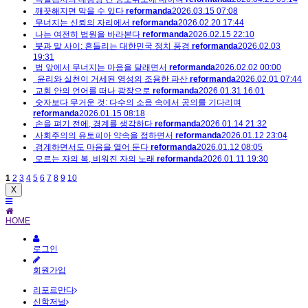
깨끗해지면 막을 수 있다
reformanda
2026.03.15 07:08
무너지는 신뢰의 자리에서
reformanda
2026.02.20 17:44
나는 여전히 법원을 바라본다
reformanda
2026.02.15 22:10
붓과 말 사이: 흔들리는 대한민국 정치 풍경
reformanda
2026.02.03
19:31
법 앞에서 무너지는 마음을 달래면서
reformanda
2026.02.02 00:00
​​​​​​​ 윤리와 실천이 거세된 영성의 조용한 파산
reformanda
2026.02.01 07:44
교회 안의 언어를 떠나 광장으로
reformanda
2026.01.31 16:01
숫자보다 무거운 것: 다수의 소음 속에서 공의를 기다리며
reformanda
2026.01.15 08:18
손을 펴기 전에, 경계를 생각하다
reformanda
2026.01.14 21:32
사회주의의 유토피아 약속을 접하면서
reformanda
2026.01.12 23:04
경계하면서도 마음을 열어 둔다
reformanda
2026.01.12 08:05
모르는 자의 복, 비워진 자의 노래
reformanda
2026.01.11 19:30
1
2
3
4
5
6
7
8
9
10
X
HOME
로그인
회원가입
리포르만다
신학저널