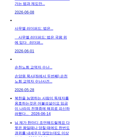
가는 법과 제도만...
2026-06-08
사무엘 러더퍼드: 법은...
사무엘 러더퍼드: 법은 국왕 위
에 있다 러더퍼...
2026-06-01
순천노회 교역자 수난...
손양원 목사(좌에서 두번째) 순천
노회 교역자 수난사건...
2026-05-28
북한을 능명하는 사람이 독재자를
옹호하는것은 어불성설이요 임금
이 나라의 전쟁중에 해외로 피신하
려했다...
2026-06-14
님 제가 한마디 조언해드릴께요 다
윗은 왕일때나 양칠 때에도 한번도
권위를 내세우지 않았는데도 이상