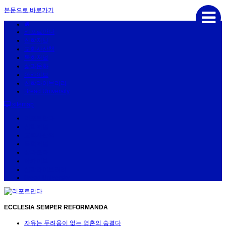
본문으로 바로가기
리포르만다
신학저널
교회사산책
목회저널
삶과문화
아카이브
신학라이브러리
Bread University
sitemap
리포르만다
신학저널
교회사산책
목회저널
삶과문화
아카이브
신학라이브러리
Bread University
ECCLESIA SEMPER REFORMANDA
자유는 두려움이 없는 영혼의 숨결다