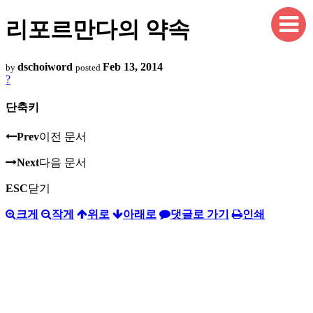
리포르만다의 약속
dschoiword
Feb 13, 2014
by
posted
?
단축키
Prev
이전 문서
Next
다음 문서
ESC
닫기
크게
작게
위로
아래로
댓글로 가기
인쇄