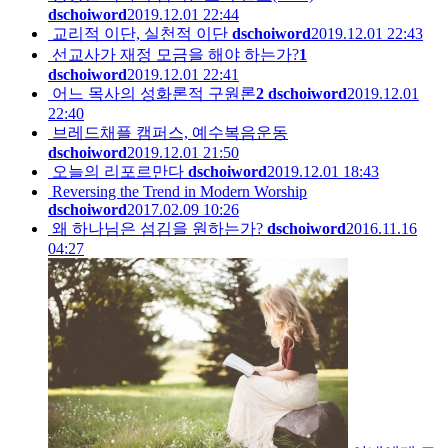
dschoiword
2019.12.01 22:44
교리적 이단, 실천적 이단
dschoiword
2019.12.01 22:43
선교사가 재정 모금을 해야 하는가?
1
dschoiword
2019.12.01 22:41
어느 목사의 성화론적 구원론
2
dschoiword
2019.12.01
22:40
브레드채플 캠퍼스, 예수복음운동
dschoiword
2019.12.01 21:50
오늘의 리포르만다
dschoiword
2019.12.01 18:43
Reversing the Trend in Modern Worship
dschoiword
2017.02.09 10:26
왜 하나님은 섬김을 원하는가?
dschoiword
2016.11.16
04:27