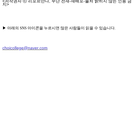
<
,
-
-
저작권자
ⓒ
리포르만다
무단 전재
재배포
출처 밝히지 않는
인용
금
>
지
▶
아래의
SNS
아이콘을 누르시면 많은 사람들이 읽을 수 있습니다.
choicollege@naver.com