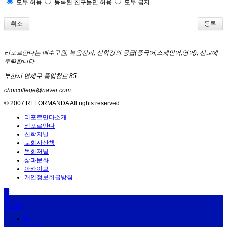
모두 허용
등록된 친구들만 허용
모두 금지
취소
리포르만다는 예수구원, 복음전파, 신학강의 공급(중국어,스페인어,영어), 선교에
주력합니다.
부산시 연제구 중앙천로 85
choicollege@naver.com
© 2007 REFORMANDA All rights reserved
리포르만다소개
리포르만다
신학저널
교회사산책
목회저널
삶과문화
아카이브
개인정보취급방침
HOME
로그인