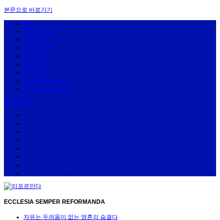
본문으로 바로가기
리포르만다
신학저널
교회사산책
목회저널
삶과문화
아카이브
신학라이브러리
Bread University
sitemap
리포르만다
신학저널
교회사산책
목회저널
삶과문화
아카이브
신학라이브러리
Bread University
ECCLESIA SEMPER REFORMANDA
자유는 두려움이 없는 영혼의 숨결다