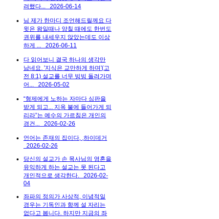
려했다...
2026-06-14
님 제가 한마디 조언해드릴께요 다
윗은 왕일때나 양칠 때에도 한번도
권위를 내세우지 않았는데도 이상
하게 ...
2026-06-11
다 읽어보니 결국 하나의 생각만
남네요. '지식은 교만하게 하며'(고
전 8:1) 설교를 너무 빙빙 돌려가며
어...
2026-05-02
“형제에게 노하는 자마다 심판을
받게 되고... 지옥 불에 들어가게 되
리라”는 예수의 가르침은 개인의
경건...
2026-02-26
언어는 존재의 집이다, ,하이데거
2026-02-26
당신의 설교가 손 목사님의 영혼을
유익하게 하는 설교는 못 된다고
개인적으로 생각한다.
2026-02-
04
좌파의 정의가 사상적, 이념적일
경우는 기독인과 함께 설 자리는
없다고 봅니다. 하지만 지금의 좌