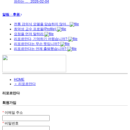
파라는 ...
2026-02-04
알림ㆍ후원
전통 강의식 모델을 답습하지 않아...
최덕성 교수 프로필(Profile)
요점을 먼저 말하라
리포르만다, 기억하기 어렵습니까?
리포르만다는 무슨 뜻입니까?
리포르만다는 언제 출범했습니까?
HOME
＞ 리포르만다
리포르만다
회원가입
*
이메일 주소
*
비밀번호