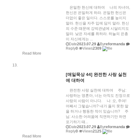
은밀한 헌신에 대하여 나의 자녀야,
헌신은 은밀하게 하라. 은밀한 헌신은
더없이 좋은 일이다. 스스로를 높이지
말라. 헌신을 자주 입에 담지 말라. 헌신
의 수준 때문에 강박관념에 시달리지도
말라. 낮은 자세를 취하라. 하늘의 은총
이 자신에게는 ...
Date
2023.07.29
By
reformanda
Reply
0
Views
2309
Read More
[매일묵상 44] 완전한 사랑 실천
에 대하여
완전한 사랑 실천에 대하여 주님:
사랑하는 영혼아, 너는 아직도 진정으로
사랑의 사람이 아니다. 나: 오, 주여!
어째서 그렇습니까? 내가 옳지 못한 말
을 하거나 행동한 적이 있습니까? 주
님: 사소한 어려움에 직면하기만 하면
포기하기 때...
Date
2023.07.29
By
reformanda
Reply
0
Views
2125
Read More