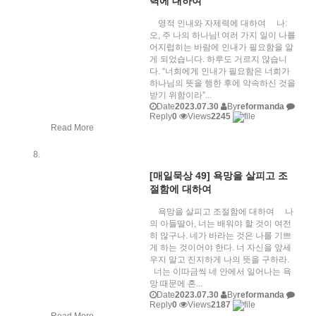
력에 대하여
영적 인내와 자제력에 대하여 나:
오, 주 나의 하나님! 여러 가지 일이 나를
어지럽히는 바람에 인내가 필요함을 알
게 되었습니다. 하루도 거르지 않습니
다. “너희에게 인내가 필요함은 너희가
하나님의 뜻을 행한 후에 약속하신 것을
받기 위함이라”...
Date
2023.07.30
By
reformanda
Reply
0
Views
2245
Read More
[매일묵상 49] 욕망을 살피고 조
절함에 대하여
욕망을 살피고 조절함에 대하여 나
의 아들딸아, 너는 배워야 할 것이 여전
히 많구나. 네가 바라는 것은 나를 기쁘
게 하는 것이어야 한다. 너 자신을 앞세
우지 말고 진지하게 나의 뜻을 구하라.
너는 이따금씩 네 안에서 일어나는 욕
망 때문에 혼...
Date
2023.07.30
By
reformanda
Reply
0
Views
2187
Read More