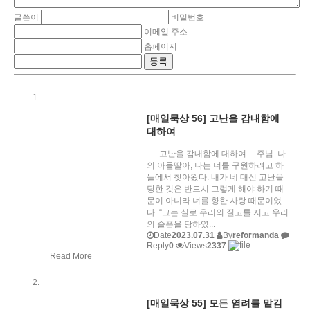
글쓴이
비밀번호
이메일 주소
홈페이지
[매일묵상 56] 고난을 감내함에
대하여
고난을 감내함에 대하여 주님: 나
의 아들딸아, 나는 너를 구원하려고 하
늘에서 찾아왔다. 내가 네 대신 고난을
당한 것은 반드시 그렇게 해야 하기 때
문이 아니라 너를 향한 사랑 때문이었
다. “그는 실로 우리의 질고를 지고 우리
의 슬픔을 당하였...
Date
2023.07.31
By
reformanda
Reply
0
Views
2337
Read More
[매일묵상 55] 모든 염려를 맡김