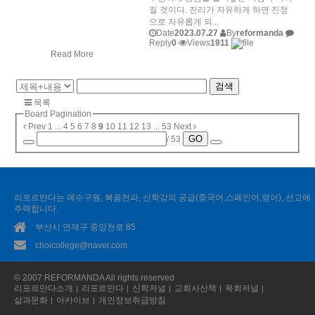
질 것이다. 진리가 자유하게 하면 진정
으로 자유롭게 되...
Date
2023.07.27
By
reformanda
Reply
0
Views
1911
Read More
검색
목록
Board Pagination
Prev
1
...
4
5
6
7
8
9
10
11
12
13
...
53
Next
GO
/ 53
리포르만다는 예수구원, 복음전파, 신학강의 공급(중국어,스페인어,영어), 선교에
주력합니다.
부산시 연제구 중앙천로 85
choicollege@naver.com
© 2007 REFORMANDA All rights reserved
리포르만다소개
리포르만다
신학저널
교회사산책
목회저널
삶과문화
아카이브
개인정보취급방침