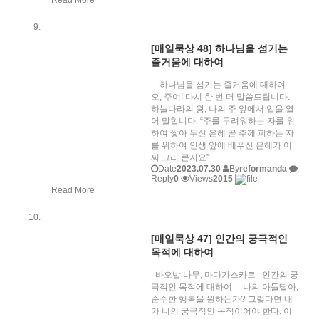
[매일묵상 48] 하나님을 섬기는
즐거움에 대하여
하나님을 섬기는 즐거움에 대하여
오, 주여! 다시 한 번 더 말씀드립니다.
하늘나라의 왕, 나의 주 앞에서 입을 열
어 말합니다. “주를 두려워하는 자를 위
하여 쌓아 두신 은혜 곧 주께 피하는 자
를 위하여 인생 앞에 베푸신 은혜가 어
찌 그리 큰지요”...
Date
2023.07.30
By
reformanda
Reply
0
Views
2015
Read More
[매일묵상 47] 인간의 궁극적인
목적에 대하여
바오밥 나무, 마다가스카르 인간의 궁
극적인 목적에 대하여 나의 아들딸아,
순수한 행복을 원하는가? 그렇다면 내
가 너의 궁극적인 목적이어야 한다. 이