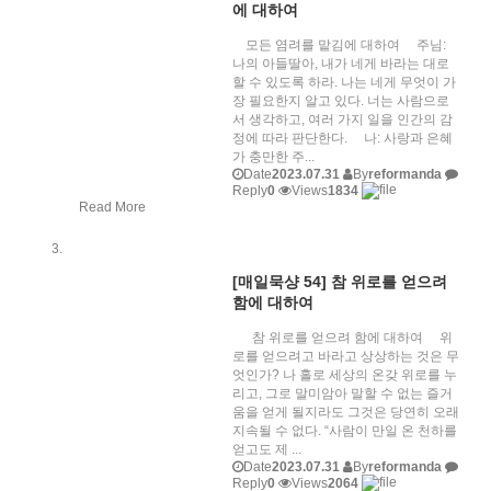
에 대하여
모든 염려를 맡김에 대하여 주님:
나의 아들딸아, 내가 네게 바라는 대로
할 수 있도록 하라. 나는 네게 무엇이 가
장 필요한지 알고 있다. 너는 사람으로
서 생각하고, 여러 가지 일을 인간의 감
정에 따라 판단한다. 나: 사랑과 은혜
가 충만한 주...
Date
2023.07.31
By
reformanda
Reply
0
Views
1834
Read More
[매일묵샹 54] 참 위로를 얻으려
함에 대하여
참 위로를 얻으려 함에 대하여 위
로를 얻으려고 바라고 상상하는 것은 무
엇인가? 나 홀로 세상의 온갖 위로를 누
리고, 그로 말미암아 말할 수 없는 즐거
움을 얻게 될지라도 그것은 당연히 오래
지속될 수 없다. “사람이 만일 온 천하를
얻고도 제 ...
Date
2023.07.31
By
reformanda
Reply
0
Views
2064