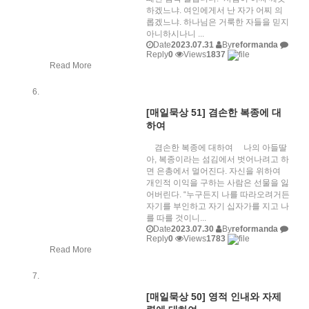
하겠느냐. 여인에게서 난 자가 어찌 의
롭겠느냐. 하나님은 거룩한 자들을 믿지
아니하시나니 ...
Date
2023.07.31
By
reformanda
Reply
0
Views
1837
Read More
[매일묵상 51] 겸손한 복종에 대
하여
겸손한 복종에 대하여 나의 아들딸
아, 복종이라는 섬김에서 벗어나려고 하
면 은총에서 멀어진다. 자신을 위하여
개인적 이익을 구하는 사람은 선물을 잃
어버린다. “누구든지 나를 따라오려거든
자기를 부인하고 자기 십자가를 지고 나
를 따를 것이니...
Date
2023.07.30
By
reformanda
Reply
0
Views
1783
Read More
[매일묵상 50] 영적 인내와 자제