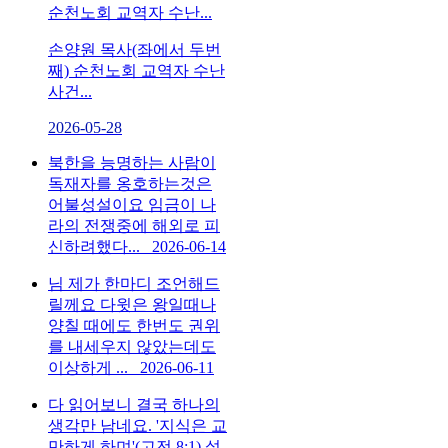
순천노회 교역자 수난...
손양원 목사(좌에서 두번
째) 순천노회 교역자 수난
사건...
2026-05-28
북한을 능명하는 사람이
독재자를 옹호하는것은
어불성설이요 임금이 나
라의 전쟁중에 해외로 피
신하려했다...
2026-06-14
님 제가 한마디 조언해드
릴께요 다윗은 왕일때나
양칠 때에도 한번도 권위
를 내세우지 않았는데도
이상하게 ...
2026-06-11
다 읽어보니 결국 하나의
생각만 남네요. '지식은 교
만하게 하며'(고전 8:1) 설