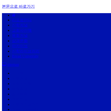
본문으로 바로가기
리포르만다
신학저널
교회사산책
목회저널
삶과문화
아카이브
신학라이브러리
Bread University
sitemap
리포르만다
신학저널
교회사산책
목회저널
삶과문화
아카이브
신학라이브러리
Bread University