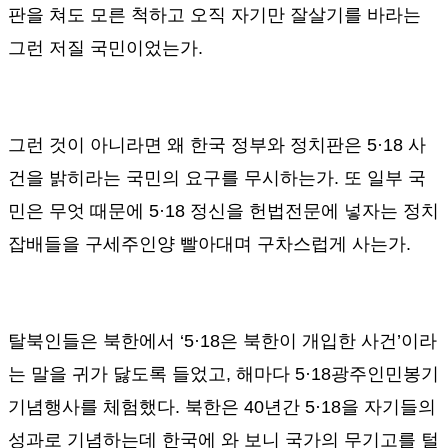
판을 쳐도 모른 척하고 오직 자기만 잘살기를 바라는
그런 저질 국민이었는가
.
그런 것이 아니라면 왜 한국 정부와 정치판은
5·18
사
건을 밝히라는 국민의 요구를 무시하는가
.
또 일부 국
민은 무엇 때문에
5·18
정신을 헌법전문에 넣자는 정치
잡배들을 구세주인양 빨아대며 구차스럽게 사는가
.
탈북인들은 북한에서
‘5·18
은 북한이 개입한 사건
’
이라
는 말을 귀가 닳도록 들었고
,
해마다
5·18
광주인민봉기
기념행사를 체험했다
.
북한은
40
년간
5·18
을 자기들의
성과로 기념하는데 한국에 와 보니 국가의 무기고를 털