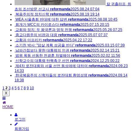
칼 귀츨라프, 최
초의 조선방문 선교사
reformanda
2025.08.24 07:04
복음주의적 정치신학
reformanda
2025.08.19 19:14
WEA 서울총회 반대에 대한 답변
reformanda
2025.08.08 10:45
회개가 WCC의 카이로스다
reformanda
2025.07.15 20:15
교회와 정치: 두 왕국론과 영적 전쟁
reformanda
2025.05.26 07:25
종교다원주의 비판과 대응
reformanda
2025.05.07 07:37
교황과 아프리카
reformanda
2025.04.22 17:22
소기천 박사: "암살 계획 성공을 빈다”
reformanda
2025.03.15 07:39
남파간첩보다 못한 대통령의 인권
reformanda
2025.02.14 15:21
법원 폭동 선동한 전광훈 처벌해야
reformanda
2025.02.02 11:56
신학교수의 대통령 탄핵촉구 선언
reformanda
2024.12.25 00:22
제4차 로잔대회와 서울 선언 동성애에 대하여
reformanda
2024.09.23
14:33
한국복음주의 신학자들의 로잔대회 환영성명
reformanda
2024.09.14
18:38
1
2
3
4
5
6
7
8
9
10
X
HOME
로그인
회원가입