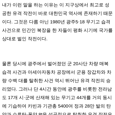
내가 이런 말을 하는 이유는 이 지구상에서 최고로 성
공한 유격 작전이 바로 대한민국 역사에 존재하기 때문
이다
.
그것은 다름 아닌
1980
년 광주
5·18
무기고 습격
사건으로 민간인 복장을 한 자들이 평화 시기에 국가를
상대로 벌인 작전이다
.
물론 당시에 광주에서 벌어졌던 군
20
사단 차량 매복
습격 사건과 아세아자동차 공장에서 군용 장갑차와 차
량 수백 대를 탈취한 사건 역시 뛰어난 유격 작전의 승
리였다
.
그러나 단
4
시간 동안에 광주를 비롯한 전라남
도
17
개 시
·
군에 산재해 있는 무기고
44
개를 거의 동시
에 기습하여 카빈과 기관총
5400
여 정과
28
만 발의 탄
약과 수류탄
·
폭약
8t
을 성공적으로 탈취한 유격 작전은