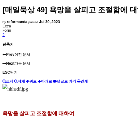
[매일묵상 49] 욕망을 살피고 조절함에 
reformanda
Jul 30, 2023
by
posted
Extra
Form
?
단축키
Prev
이전 문서
Next
다음 문서
ESC
닫기
크게
작게
위로
아래로
댓글로 가기
인쇄
욕망을 살피고 조절함에 대하여