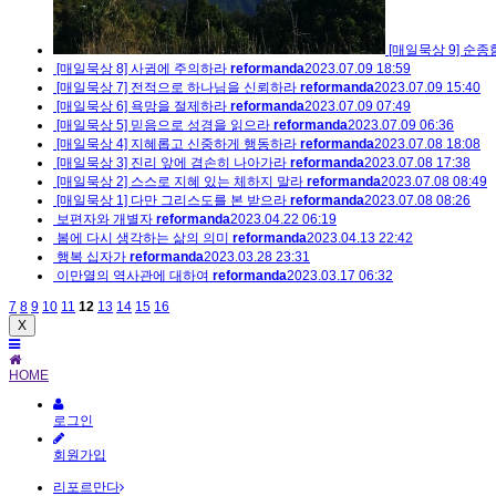
[매일묵상 9] 순
[매일묵상 8] 사귐에 주의하라
reformanda
2023.07.09 18:59
[매일묵상 7] 전적으로 하나님을 신뢰하라
reformanda
2023.07.09 15:40
[매일묵상 6] 욕망을 절제하라
reformanda
2023.07.09 07:49
[매일묵상 5] 믿음으로 성경을 읽으라
reformanda
2023.07.09 06:36
[매일묵상 4] 지혜롭고 신중하게 행동하라
reformanda
2023.07.08 18:08
[매일묵상 3] 진리 앞에 겸손히 나아가라
reformanda
2023.07.08 17:38
[매일묵상 2] 스스로 지혜 있는 체하지 말라
reformanda
2023.07.08 08:49
[매일묵상 1] 다만 그리스도를 본 받으라
reformanda
2023.07.08 08:26
보편자와 개별자
reformanda
2023.04.22 06:19
봄에 다시 생각하는 삶의 의미
reformanda
2023.04.13 22:42
행복 십자가
reformanda
2023.03.28 23:31
이만열의 역사관에 대하여
reformanda
2023.03.17 06:32
7
8
9
10
11
12
13
14
15
16
X
HOME
로그인
회원가입
리포르만다