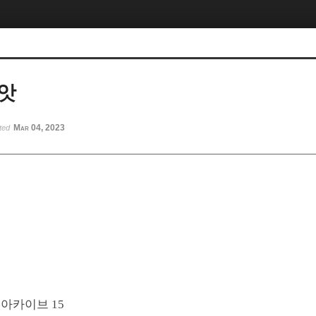
앗
Mar 04, 2023
ted
>
아카이브
15