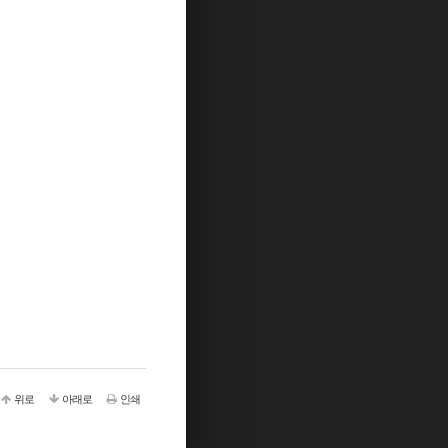
위로
아래로
인쇄